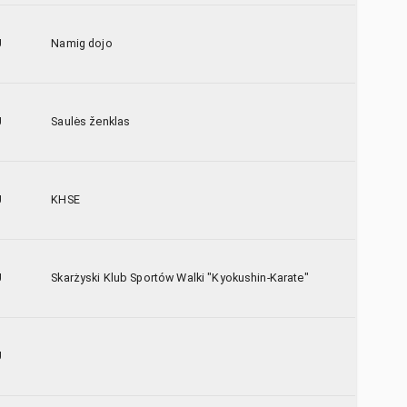
U
Namig dojo
U
Saulės ženklas
U
KHSE
U
Skarżyski Klub Sportów Walki "Kyokushin-Karate"
U