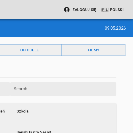
ZALOGUJ SIĘ
🇵🇱
POLSKI
09.05.2026
OFICJELE
FILMY
Search
ień
Szkoła
U
Senshi Piatra Neamt