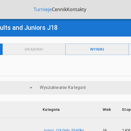
Turnieje
Cennik
Kontakty
ults and Juniors J18
DRABINKI
WYNIKI
Wyszukiwanie Kategorii
Kategoria
Wiek
Stop
Junior J18 Girls 55-60kg
16
1 KY