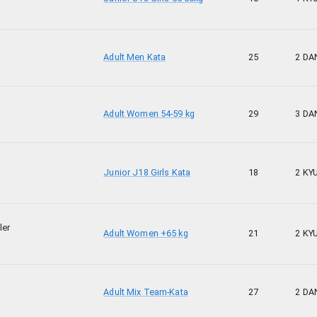
Adult Men Kata
25
2 DA
Adult Women 54-59 kg
29
3 DA
Junior J18 Girls Kata
18
2 KY
ler
Adult Women +65 kg
21
2 KY
Adult Mix Team-Kata
27
2 DA