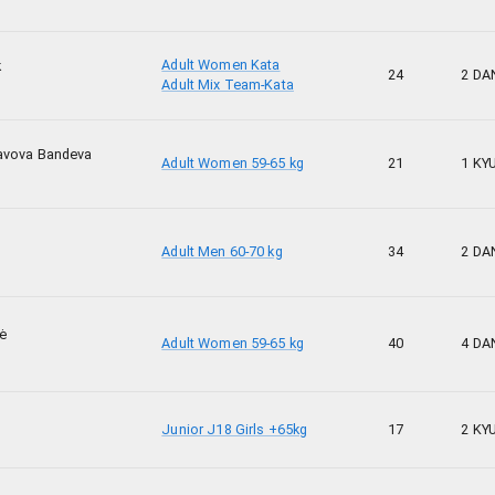
Adult Women Kata
k
24
2 DA
Adult Mix Team-Kata
lavova Bandeva
Adult Women 59-65 kg
21
1 KY
Adult Men 60-70 kg
34
2 DA
ė
Adult Women 59-65 kg
40
4 DA
Junior J18 Girls +65kg
17
2 KY