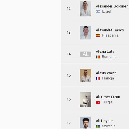
Alexander Goldiner
12
Izrael
Alexandre Gasco
13
Hiszpania
Alexia Lata
A
L
14
Rumunia
Alexis Warth
15
Francja
Ali Ömer Ercan
16
Turcja
Ali Hayder
17
Szwecja