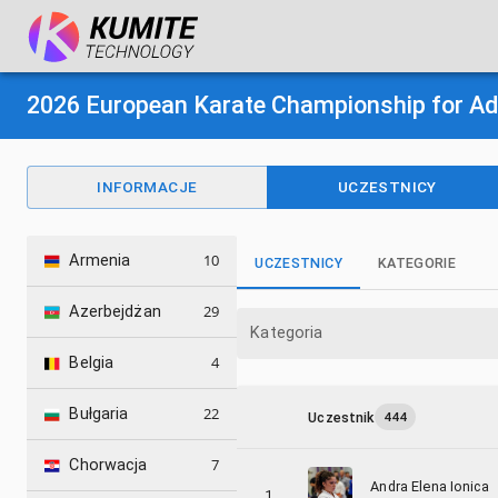
2026 European Karate Championship for Ad
INFORMACJE
UCZESTNICY
10
Armenia
UCZESTNICY
KATEGORIE
29
Azerbejdżan
Kategoria
4
Belgia
22
Bułgaria
Uczestnik
444
7
Chorwacja
Andra Elena Ionica
1