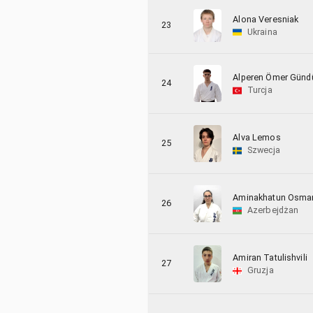
Alona Veresniak
23
Ukraina
Alperen Ömer Günd
24
Turcja
Alva Lemos
25
Szwecja
Aminakhatun Osma
26
Azerbejdżan
Amiran Tatulishvili
27
Gruzja