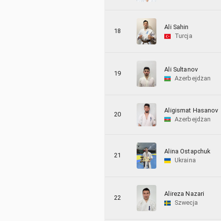
Ali Sahin
18
Turcja
Ali Sultanov
19
Azerbejdżan
Aligismat Hasanov
20
Azerbejdżan
Alina Ostapchuk
21
Ukraina
Alireza Nazari
22
Szwecja