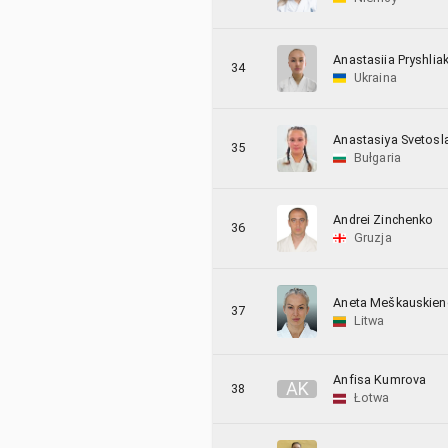
Anastasiia Pryshlia
34
Ukraina
Anastasiya Svetos
35
Bułgaria
Andrei Zinchenko
36
Gruzja
Aneta Meškauskien
37
Litwa
Anfisa Kumrova
A
K
38
Łotwa