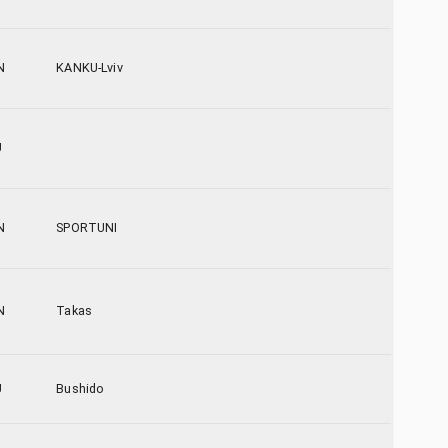
N
KANKU-Lviv
U
N
SPORTUNI
N
Takas
U
Bushido