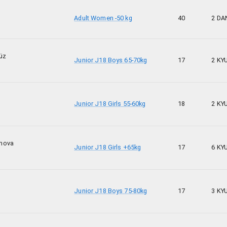
Adult Women -50 kg
40
2 DA
üz
Junior J18 Boys 65-70kg
17
2 KY
Junior J18 Girls 55-60kg
18
2 KY
nova
Junior J18 Girls +65kg
17
6 KY
Junior J18 Boys 75-80kg
17
3 KY