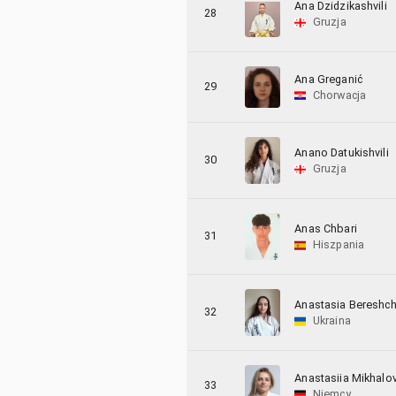
Ana Dzidzikashvili
28
Gruzja
Ana Greganić
29
Chorwacja
Anano Datukishvili
30
Gruzja
Anas Chbari
31
Hiszpania
Anastasia Bereshc
32
Ukraina
Anastasiia Mikhalo
33
Niemcy