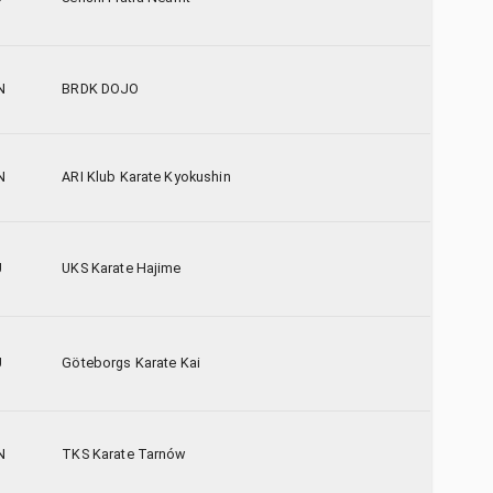
N
BRDK DOJO
N
ARI Klub Karate Kyokushin
U
UKS Karate Hajime
U
Göteborgs Karate Kai
N
TKS Karate Tarnów