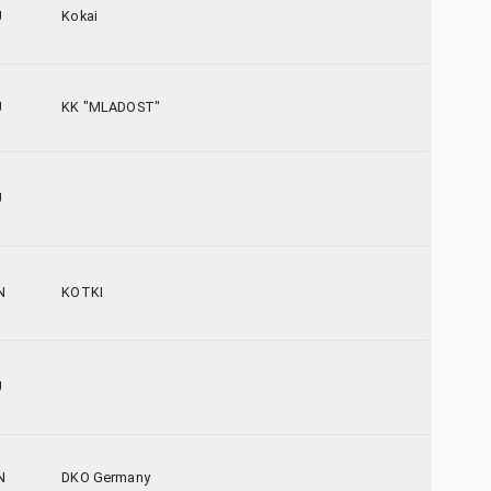
U
Kokai
U
KK "MLADOST"
U
N
KOTKI
U
N
DKO Germany