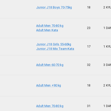
Junior J18 Boys 70-75kg
18
2 KY
Adult Men 70-80 kg
23
1 DA
Adult Men Kata
Junior J18 Girls 55-60kg
17
1 KY
Junior J18 Mix Team-Kata
Adult Men 60-70 kg
32
3 DA
Adult Men +90 kg
18
2 KY
Adult Men 70-80 kg
31
1 DA