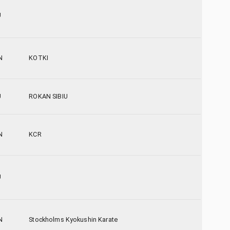
U
N
KOTKI
U
ROKAN SIBIU
N
KCR
U
N
Stockholms Kyokushin Karate