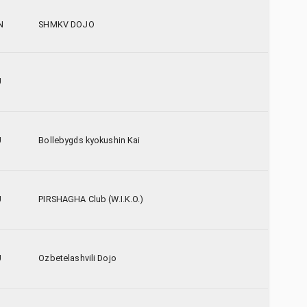
N
SHMKV DOJO
U
U
Bollebygds kyokushin Kai
U
PIRSHAGHA Club (W.I.K.O.)
U
Ozbetelashvili Dojo