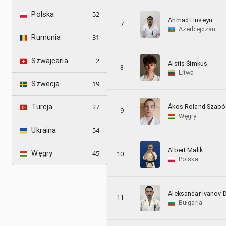
52
Polska
Ahmad Huseyn
7
Azerbejdżan
31
Rumunia
2
Szwajcaria
Aistis Šimkus
8
Litwa
19
Szwecja
27
Ákos Roland Szabó
Turcja
9
Węgry
54
Ukraina
Albert Malik
45
Węgry
10
Polska
Aleksandar Ivanov 
11
Bułgaria