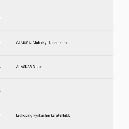
U
U
SAMURAI Club (Kyokushinkan)
N
ALASKAR Dojo
N
U
Lidköping kyokushin karateklubb