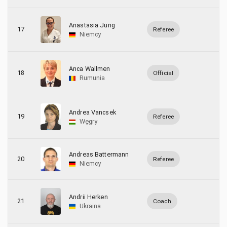
Anastasia Jung
17
Referee
Niemcy
Anca Wallmen
18
Official
Rumunia
Andrea Vancsek
19
Referee
Węgry
Andreas Battermann
20
Referee
Niemcy
Andrii Herken
21
Coach
Ukraina