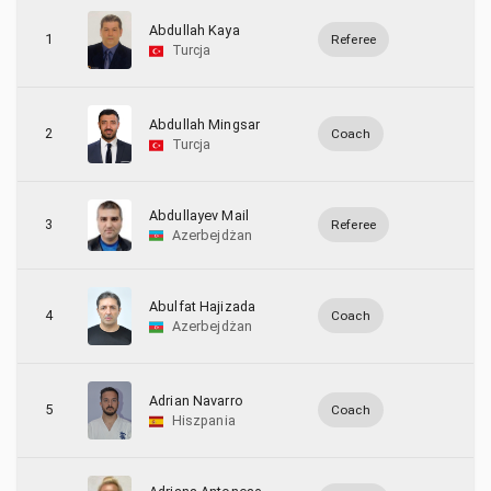
6
Hiszpania
Abdullah Kaya
1
Referee
Turcja
3
Holandia
3
Izrael
Abdullah Mingsar
2
Coach
Turcja
51
Litwa
2
Łotwa
Abdullayev Mail
3
Referee
Azerbejdżan
8
Niemcy
40
Polska
Abulfat Hajizada
4
Coach
Azerbejdżan
12
Rumunia
Adrian Navarro
2
Szwajcaria
5
Coach
Hiszpania
20
Szwecja