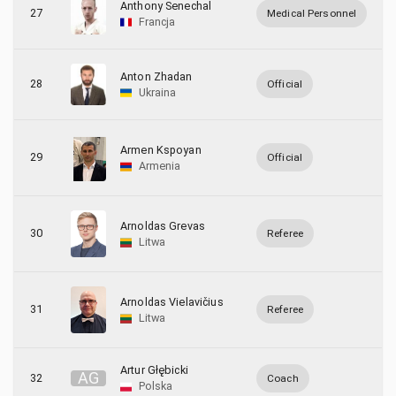
Anthony Senechal
27
Medical Personnel
Francja
Anton Zhadan
28
Official
Ukraina
Armen Kspoyan
29
Official
Armenia
Arnoldas Grevas
30
Referee
Litwa
Arnoldas Vielavičius
31
Referee
Litwa
Artur Głębicki
A
G
32
Coach
Polska