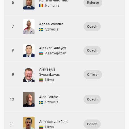
Adriana Antoneac
6
Referee
8
Turcja
Rumunia
32
Ukraina
Agnes Westrin
7
Coach
Szwecja
29
Węgry
Alaskar Garayev
8
Coach
Azerbejdżan
Aleksejus
9
Svesnikovas
Official
Litwa
Alen Cordic
10
Coach
Szwecja
Alfredas Jakštas
11
Coach
Litwa