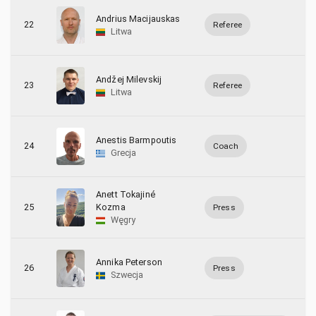
Andrius Macijauskas
22
Referee
Litwa
Andžej Milevskij
23
Referee
Litwa
Anestis Barmpoutis
24
Coach
Grecja
Anett Tokajiné
25
Kozma
Press
Węgry
Annika Peterson
26
Press
Szwecja