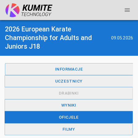
2026 European Karate
Championship for Adults and
09.05.2026
Juniors J18
INFORMACJE
UCZESTNICY
DRABINKI
WYNIKI
OFICJELE
FILMY