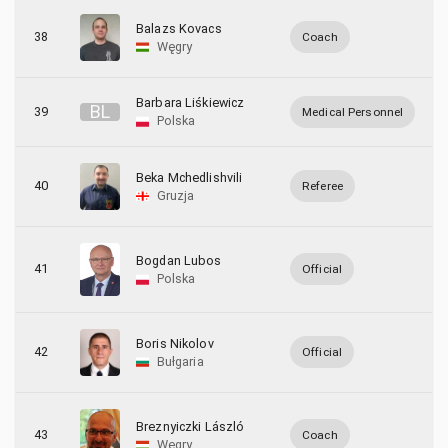
Balazs Kovacs
38
Coach
Węgry
Barbara Liśkiewicz
B
L
39
Medical Personnel
Polska
Beka Mchedlishvili
40
Referee
Gruzja
Bogdan Lubos
41
Official
Polska
Boris Nikolov
42
Official
Bułgaria
Breznyiczki László
43
Coach
Węgry