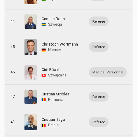
Camilla Bolin
44
Referee
Szwecja
Christoph Wortmann
45
Referee
Niemcy
Ciril Bächli
46
Medical Personnel
Szwajcaria
Cristian Striblea
47
Referee
Rumunia
Cristian Taga
48
Referee
Belgia