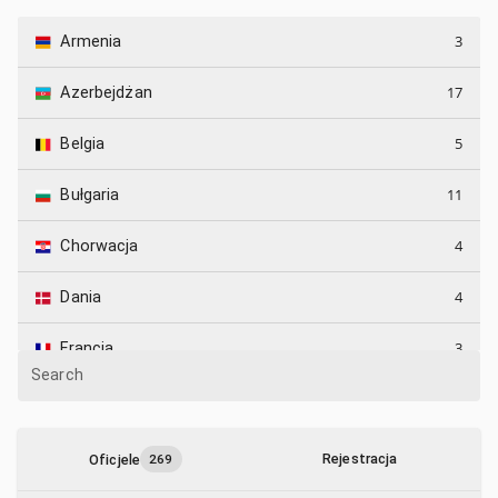
3
Armenia
17
Azerbejdżan
5
Belgia
11
Bułgaria
4
Chorwacja
4
Dania
3
Francja
Search
3
Grecja
3
Gruzja
Rejestracja
Oficjele
269