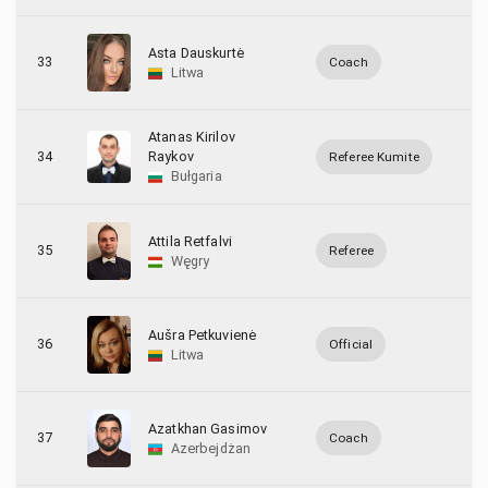
Asta Dauskurtė
33
Coach
Litwa
Atanas Kirilov
34
Raykov
Referee Kumite
Bułgaria
Attila Retfalvi
35
Referee
Węgry
Aušra Petkuvienė
36
Official
Litwa
Azatkhan Gasimov
37
Coach
Azerbejdżan