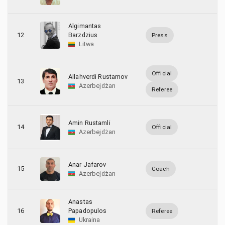
Algimantas
12
Barzdzius
Press
Litwa
Official
Allahverdi Rustamov
13
Azerbejdżan
Referee
Amin Rustamli
14
Official
Azerbejdżan
Anar Jafarov
15
Coach
Azerbejdżan
Anastas
16
Papadopulos
Referee
Ukraina