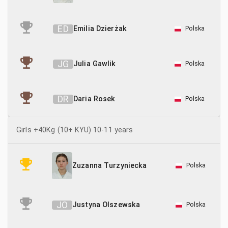
E
D
Emilia Dzierżak
Polska
J
G
Julia Gawlik
Polska
D
R
Daria Rosek
Polska
Girls +40Kg (10+ KYU) 10-11 years
Polska
Zuzanna Turzyniecka
J
O
Justyna Olszewska
Polska