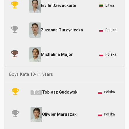
Litwa
Eivilė Dževečkaitė
Polska
Zuzanna Turzyniecka
Polska
Michalina Major
Boys Kata 10-11 years
T
G
Tobiasz Gudowski
Polska
Polska
Oliwier Maruszak