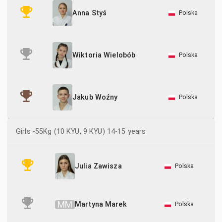
Polska
Anna Styś
Polska
Wiktoria Wielobób
Polska
Jakub Woźny
Girls -55Kg (10 KYU, 9 KYU) 14-15 years
Polska
Julia Zawisza
M
M
Martyna Marek
Polska