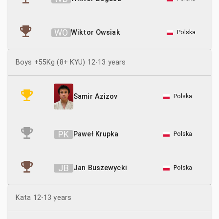
W
O
Wiktor Owsiak
Polska
Boys +55Kg (8+ KYU) 12-13 years
Polska
Samir Azizov
P
K
Paweł Krupka
Polska
J
B
Jan Buszewycki
Polska
Kata 12-13 years