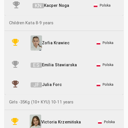
K
N
Kacper Noga
Polska
Children Kata 8-9 years
Polska
Zofia Krawiec
E
S
Emilia Stawiarska
Polska
J
F
Julia Forc
Polska
Girls -35Kg (10+ KYU) 10-11 years
Polska
Victoria Krzemińska