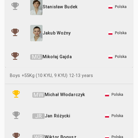
Polska
Stanisław Budek
Polska
Jakub Woźny
M
G
Mikołaj Gajda
Polska
Boys +55Kg (10 KYU, 9 KYU) 12-13 years
M
W
Michał Włodarczyk
Polska
J
R
Jan Różycki
Polska
W
B
Wiktor Bogusz
Polska