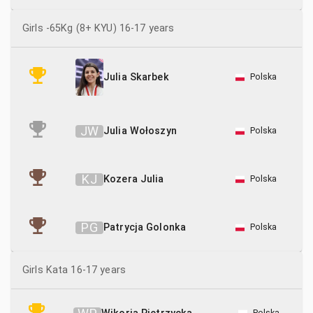
Girls -65Kg (8+ KYU) 16-17 years
Polska
Julia Skarbek
J
W
Julia Wołoszyn
Polska
K
J
Kozera Julia
Polska
P
G
Patrycja Golonka
Polska
Girls Kata 16-17 years
Polska