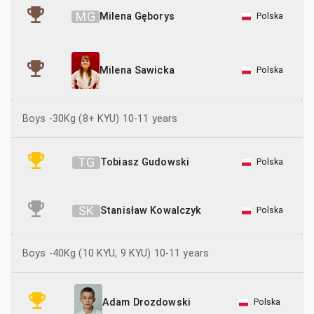
M
G
Milena Gęborys
Polska
Polska
Milena Sawicka
Boys -30Kg (8+ KYU) 10-11 years
T
G
Tobiasz Gudowski
Polska
S
K
Stanisław Kowalczyk
Polska
Boys -40Kg (10 KYU, 9 KYU) 10-11 years
Polska
Adam Drozdowski