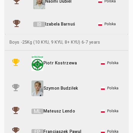
Polska
Naomi Dubiel
I
B
Izabela Barnuś
Polska
Boys -25Kg (10 KYU, 9 KYU, 8+ KYU) 6-7 years
Polska
Piotr Kostrzewa
Polska
Szymon Budziłek
M
L
Mateusz Lendo
Polska
F
P
Franciaszek Pawul
Polska