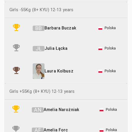
Girls -55Kg (8+ KYU) 12-13 years
B
B
Barbara Buczak
Polska
J
Ł
Julia Łącka
Polska
Polska
Laura Kolbusz
Girls +55Kg (8+ KYU) 12-13 years
A
N
Amelia Narożniak
Polska
A
F
Amelia Forc
Polska