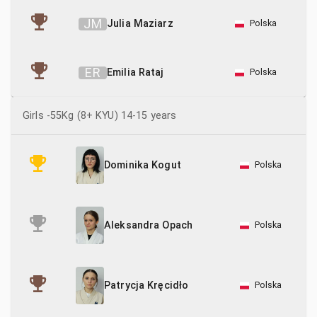
J
M
Julia Maziarz
Polska
E
R
Emilia Rataj
Polska
Girls -55Kg (8+ KYU) 14-15 years
Polska
Dominika Kogut
Polska
Aleksandra Opach
Polska
Patrycja Kręcidło