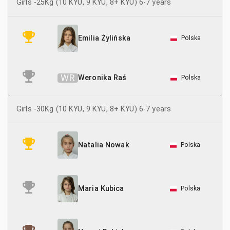
Girls -25Kg (10 KYU, 9 KYU, 8+ KYU) 6-7 years
2
KSW Bushi
Polska
Emilia Żylińska
15
Leżajski Klub Kyokushin Karate
7
Przemyski Klub Karate Kyokushin
W
R
Weronika Raś
Polska
10
Sanocki Klub Karate
Girls -30Kg (10 KYU, 9 KYU, 8+ KYU) 6-7 years
16
UKS Karate Kyokushin Czarna Pantera
14
UKS Kyokushin Karate w Brzostku
Polska
Natalia Nowak
Polska
Maria Kubica