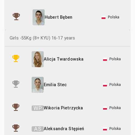
Polska
Hubert Bęben
Girls -55Kg (8+ KYU) 16-17 years
Polska
Alicja Twardowska
Polska
Emilia Stec
W
P
Wikoria Pietrzycka
Polska
A
S
Aleksandra Stępień
Polska