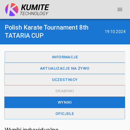
Polish Karate Tournament 8th
19.10.2024
TATARIA CUP
INFORMACJE
AKTUALIZACJE NA ŻYWO
UCZESTNICY
DRABINKI
WYNIKI
OFICJELE