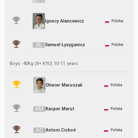
Polska
Ignacy Alancewicz
S
Ł
Samuel Łysyganicz
Polska
Boys -40Kg (8+ KYU) 10-11 years
Polska
Oliwier Maruszak
K
M
Kacper Marut
Polska
A
C
Antoni Cichoń
Polska