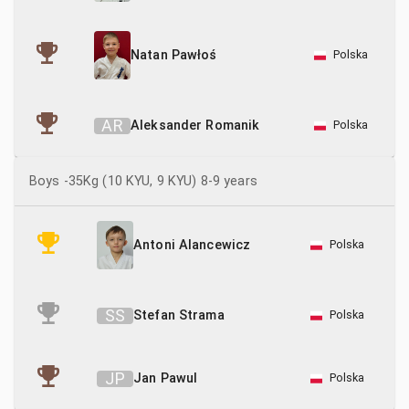
Polska
Natan Pawłoś
A
R
Aleksander Romanik
Polska
Boys -35Kg (10 KYU, 9 KYU) 8-9 years
Polska
Antoni Alancewicz
S
S
Stefan Strama
Polska
J
P
Jan Pawul
Polska