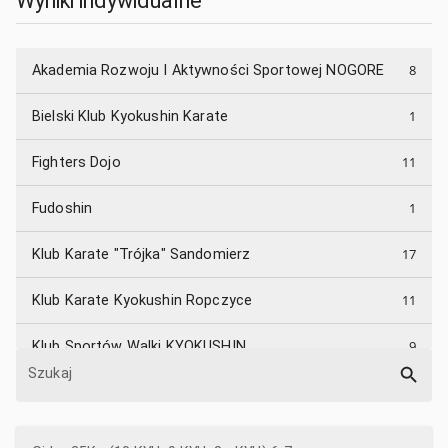
Wyniki indywidualne
8
Akademia Rozwoju I Aktywności Sportowej NOGORE
1
Bielski Klub Kyokushin Karate
11
Fighters Dojo
1
Fudoshin
17
Klub Karate "Trójka" Sandomierz
11
Klub Karate Kyokushin Ropczyce
9
Klub Sportów Walki KYOKUSHIN
Szukaj
9
Klub Sportowy Prestige Rzeszów
2
KRAKOWSKA AKADEMIA SPORTU