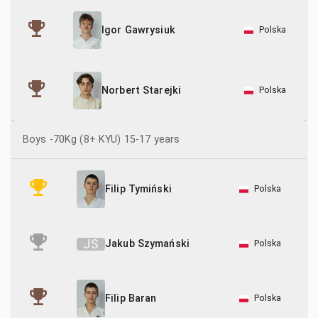
Polska
Igor Gawrysiuk
Polska
Norbert Starejki
Boys -70Kg (8+ KYU) 15-17 years
Polska
Filip Tymiński
J
S
Jakub Szymański
Polska
Polska
Filip Baran