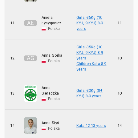
Aniela
Girls -35Kg (10
A
Ł
11
Łysyganicz
KYU, 9 KYU) 8-9
11
1
Polska
years
Girls -35Kg (10
KYU, 9 KYU) 8-9
Anna Górka
A
G
12
years
10
1
Polska
Children Kata 8-9
years
Anna
Girls -30Kg (8+
13
Sieradzka
10
8
KYU) 8-9 years
Polska
Anna Styś
14
Kata 12-13 years
14
4
Polska