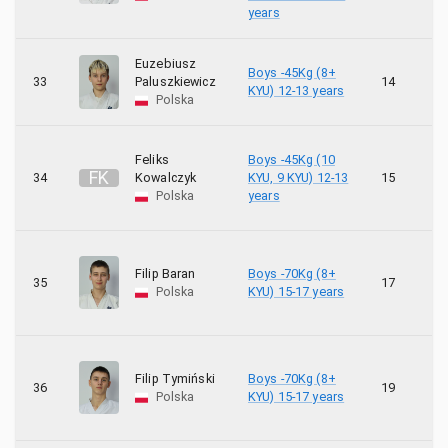
years
Euzebiusz
Boys -45Kg (8+
33
Paluszkiewicz
14
6
KYU) 12-13 years
Polska
Feliks
Boys -45Kg (10
F
K
34
Kowalczyk
KYU, 9 KYU) 12-13
15
9
Polska
years
Filip Baran
Boys -70Kg (8+
35
17
2
Polska
KYU) 15-17 years
Filip Tymiński
Boys -70Kg (8+
36
19
Polska
KYU) 15-17 years