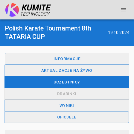
Polish Karate Tournament 8th
19.10.2024
TATARIA CUP
INFORMACJE
AKTUALIZACJE NA ŻYWO
UCZESTNICY
DRABINKI
WYNIKI
OFICJELE