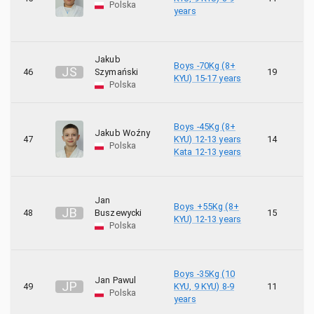
Polska
years
Jakub
Boys -70Kg (8+
J
S
46
Szymański
19
6
KYU) 15-17 years
Polska
Boys -45Kg (8+
Jakub Woźny
47
KYU) 12-13 years
14
4
Polska
Kata 12-13 years
Jan
Boys +55Kg (8+
J
B
48
Buszewycki
15
8
KYU) 12-13 years
Polska
Boys -35Kg (10
Jan Pawul
J
P
49
KYU, 9 KYU) 8-9
11
1
Polska
years