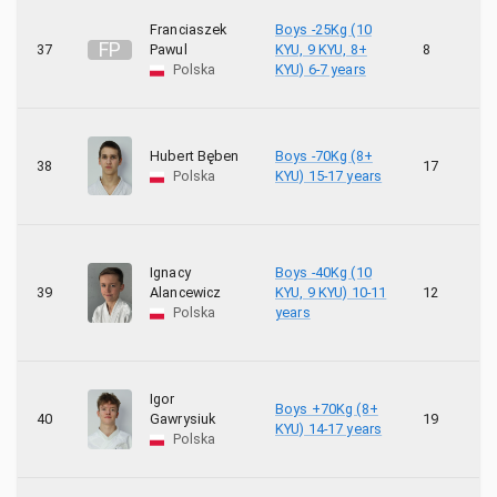
Franciaszek
Boys -25Kg (10
F
P
37
Pawul
KYU, 9 KYU, 8+
8
1
Polska
KYU) 6-7 years
Hubert Bęben
Boys -70Kg (8+
38
17
4
Polska
KYU) 15-17 years
Ignacy
Boys -40Kg (10
39
Alancewicz
KYU, 9 KYU) 10-11
12
9
Polska
years
Igor
Boys +70Kg (8+
40
Gawrysiuk
19
KYU) 14-17 years
Polska