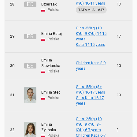
E
D
KYU) 10-11 years
28
Dzierżak
13
9
Polska
TATAMI A
- #
47
Girls -55Kg (10
Emilia Rataj
KYU, 9 KYU) 14-15
E
R
29
17
9
Polska
years
Kata 14-15 years
Emilia
Children Kata 8-9
E
S
30
Stawiarska
10
9
years
Polska
Girls -55Kg (8+
Emilia Stec
KYU) 16-17 years
31
19
3
Polska
Girls Kata 16-17
years
Girls -25Kg (10
Emilia
KYU, 9 KYU, 8+
32
Żylińska
KYU) 6-7 years
8
8
Polska
Children Kata 6-7