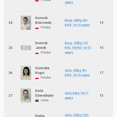
years
Dominik
Boys -60Kg (8+
24
Bobrowski
15
3
KYU) 14-15 years
Polska
Dominik
Boys -55Kg (10
D
J
25
Jarecki
KYU, 9 KYU) 14-15
15
1
Polska
years
Dominika
Girls -55Kg (8+
26
Kogut
17
6
KYU) 14-15 years
Polska
Eivilė
Girls Kata 10-11
27
Dževečkaitė
13
5
years
Litwa
Girls -35Kg (10+
Emilia