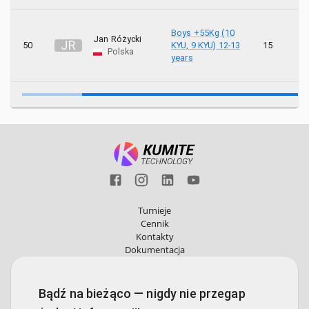
Boys +55Kg (10
Jan Różycki
J
R
50
KYU, 9 KYU) 12-13
15
1
Polska
years
Turnieje
Cennik
Kontakty
Dokumentacja
Bądź na bieżąco — nigdy nie przegap