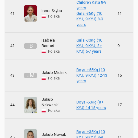
Children Kata 8-9
years
Irena Skyba
41
Girls -35Kg (10
11
1
Polska
KYU, 9 KYU) 8-9
years
Izabela
Girls -30Kg (10
I
B
42
Barnuś
KYU, 9 KYU, 8+
9
1
Polska
KYU) 6-7 years
Boys +55Kg (10
Jakub Mielnik
J
M
43
KYU, 9 KYU) 12-13
15
1
Polska
years
Jakub
Boys -60Kg (8+
44
Nakwaski
17
3
KYU) 14-15 years
Polska
Boys +35Kg (10
Jakub Nowak
45
KYU, 9 KYU) 8-9
11
1