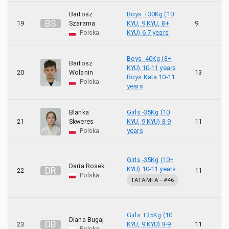
Bartosz
Boys +30Kg (10
B
S
19
Szarama
KYU, 9 KYU, 8+
9
1
Polska
KYU) 6-7 years
Boys -40Kg (8+
Bartosz
KYU) 10-11 years
20
Wolanin
13
8
Boys Kata 10-11
Polska
years
Blanka
Girls -35Kg (10
21
Skweres
KYU, 9 KYU) 8-9
11
9
Polska
years
Girls -35Kg (10+
Daria Rosek
D
R
KYU) 10-11 years
22
11
1
Polska
TATAMI A
- #
46
Girls +35Kg (10
Diana Bugaj
D
B
23
KYU, 9 KYU) 8-9
11
1
Polska