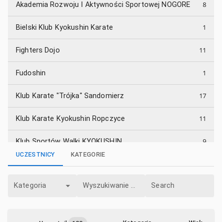
8
Akademia Rozwoju I Aktywności Sportowej NOGORE
1
Bielski Klub Kyokushin Karate
11
Fighters Dojo
1
Fudoshin
17
Klub Karate "Trójka" Sandomierz
11
Klub Karate Kyokushin Ropczyce
9
Klub Sportów Walki KYOKUSHIN
UCZESTNICY
KATEGORIE
9
Klub Sportowy Prestige Rzeszów
Kategoria
Wyszukiwanie Kategorii
Search
2
KRAKOWSKA AKADEMIA SPORTU
2
KSW Bushi