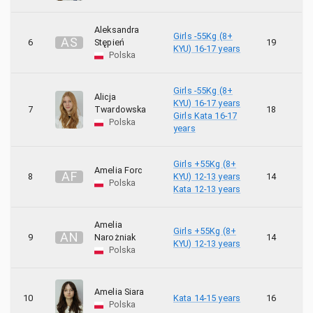
Aleksandra
Girls -55Kg (8+
A
S
6
Stępień
19
4
KYU) 16-17 years
Polska
Girls -55Kg (8+
Alicja
KYU) 16-17 years
7
Twardowska
18
1
Girls Kata 16-17
Polska
years
Girls +55Kg (8+
Amelia Forc
A
F
8
KYU) 12-13 years
14
6
Polska
Kata 12-13 years
Amelia
Girls +55Kg (8+
A
N
9
Narożniak
14
6
KYU) 12-13 years
Polska
Amelia Siara
10
Kata 14-15 years
16
1
Polska