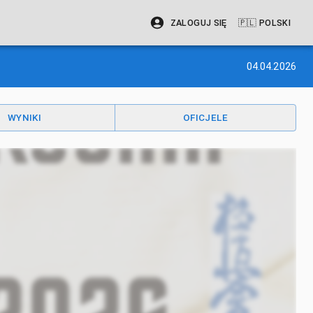
ZALOGUJ SIĘ
🇵🇱
POLSKI
04.04.2026
WYNIKI
OFICJELE