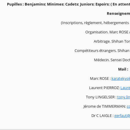
Pupilles : Benjamins: Minimes: Cadets: Juniors: Espoirs: ( En atte
Renseigneme
(Inscriptions, règlement, hébergements
Organisation. Marc ROSE 
Arbitrage. Shihan To
Compétiteurs étrangers. Shiha
Médecin. Sensei Doct
Mail :
Marc ROSE :
karatekyo
Laurent PIERROZ:
Laure
Tony LINGELSER :
tony.l
Jérome de TIMMERMAN:
c
Dr C LAIGLE :
gerfaut@c