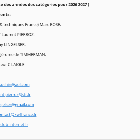
nte des années des catégories pour 2026 2027 )
nts :
 & techniques France) Marc ROSE.
/ Laurent PIERROZ.
ny LINGELSER.
n Jérome de TIMMERMAN.
eur C LAIGLE.
kushin@aol.com
nt.pierroz@sfr.fr
ingelser@gmail.com
ontact@kwffrance.fr
lub-internet.fr