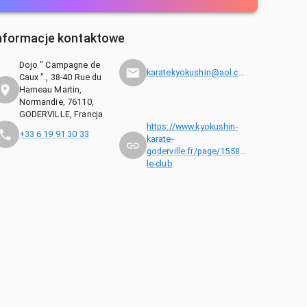
nformacje kontaktowe
Dojo " Campagne de
karatekyokushin@aol.com
Caux "., 38-40 Rue du
Hameau Martin,
Normandie, 76110,
GODERVILLE, Francja
https://www.kyokushin-
+33 6 19 91 30 33
karate-
goderville.fr/page/1558910-
le-club