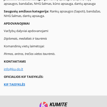
apsaugos, bandažas, NHG šalmas, kūno apsauga, dantų apsauga
Saugusių amžiaus kategorija:
Rankų apsaugos (Sapoti), bandažas,
NHG šalmas, dantų apsauga.
APDOVANOJIMAI
Varžybų dalyviai apdovanojami
Diplomais, medaliais ir taurėmis
Komandinių vietų laimėtojai:
Pirmos, antros, trečios vietos taurėmis.
KONTAKTAMS
info@ku-do.lt
OFICIALIOS KIF TAISYKLĖS:
KIF TAISYKLĖS