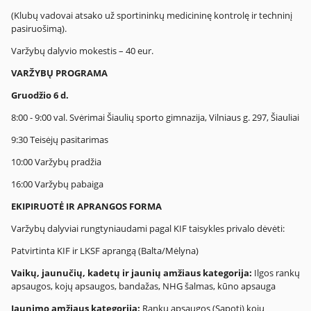
(Klubų vadovai atsako už sportininkų medicininę kontrolę ir techninį
pasiruošimą).
Varžybų dalyvio mokestis – 40 eur.
VARŽYBŲ PROGRAMA
Gruodžio 6 d.
8:00 - 9:00 val. Svėrimai Šiaulių sporto gimnazija, Vilniaus g. 297, Šiauliai
9:30 Teisėjų pasitarimas
10:00 Varžybų pradžia
16:00 Varžybų pabaiga
EKIPIRUOTĖ IR APRANGOS FORMA
Varžybų dalyviai rungtyniaudami pagal KIF taisykles privalo dėvėti:
Patvirtinta KIF ir LKSF aprangą (Balta/Mėlyna)
Vaikų, jaunučių, kadetų ir jaunių amžiaus kategorija:
Ilgos rankų
apsaugos, kojų apsaugos, bandažas, NHG šalmas, kūno apsauga
Jaunimo amžiaus kategorija:
Rankų apsaugos (Sapoti) kojų