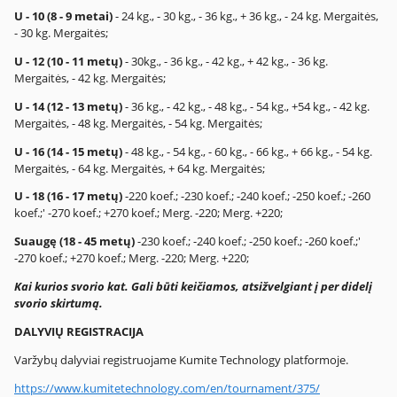
U - 10 (8 - 9 metai)
- 24 kg., - 30 kg., - 36 kg., + 36 kg., - 24 kg. Mergaitės,
- 30 kg. Mergaitės;
U - 12 (10 - 11 metų)
- 30kg., - 36 kg., - 42 kg., + 42 kg., - 36 kg.
Mergaitės, - 42 kg. Mergaitės;
U - 14 (12 - 13 metų)
- 36 kg., - 42 kg., - 48 kg., - 54 kg., +54 kg., - 42 kg.
Mergaitės, - 48 kg. Mergaitės, - 54 kg. Mergaitės;
U - 16 (14 - 15 metų)
- 48 kg., - 54 kg., - 60 kg., - 66 kg., + 66 kg., - 54 kg.
Mergaitės, - 64 kg. Mergaitės, + 64 kg. Mergaitės;
U - 18 (16 - 17 metų)
-220 koef.; -230 koef.; -240 koef.; -250 koef.; -260
koef.;' -270 koef.; +270 koef.; Merg. -220; Merg. +220;
Suaugę (18 - 45 metų)
-230 koef.; -240 koef.; -250 koef.; -260 koef.;'
-270 koef.; +270 koef.; Merg. -220; Merg. +220;
Kai kurios svorio kat. Gali būti keičiamos, atsižvelgiant į per didelį
svorio skirtumą.
DALYVIŲ REGISTRACIJA
Varžybų dalyviai registruojame Kumite Technology platformoje.
https://www.kumitetechnology.com/en/tournament/375/