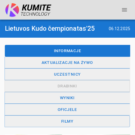
Lietuvos Kudo čempionatas'25
06.12.2025
INFORMACJE
AKTUALIZACJE NA ŻYWO
UCZESTNICY
DRABINKI
WYNIKI
OFICJELE
FILMY