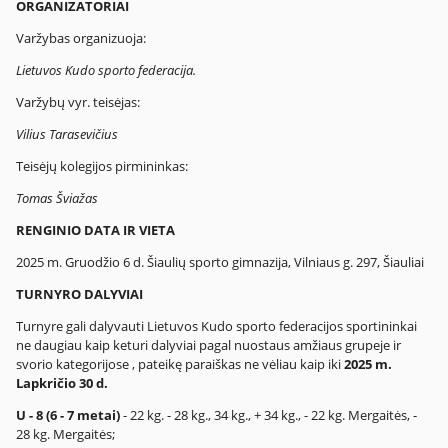
ORGANIZATORIAI
Varžybas organizuoja:
Lietuvos Kudo sporto federacija.
Varžybų vyr. teisėjas:
Vilius Tarasevičius
Teisėjų kolegijos pirmininkas:
Tomas Šviažas
RENGINIO DATA IR VIETA
2025 m. Gruodžio 6 d. Šiaulių sporto gimnazija, Vilniaus g. 297, Šiauliai
TURNYRO DALYVIAI
Turnyre gali dalyvauti Lietuvos Kudo sporto federacijos sportininkai
ne daugiau kaip keturi dalyviai pagal nuostaus amžiaus grupeje ir
svorio kategorijose , pateikę paraiškas ne vėliau kaip iki
2025 m.
Lapkričio 30 d.
U - 8 (6 - 7 metai)
- 22 kg. - 28 kg., 34 kg., + 34 kg., - 22 kg. Mergaitės, -
28 kg. Mergaitės;