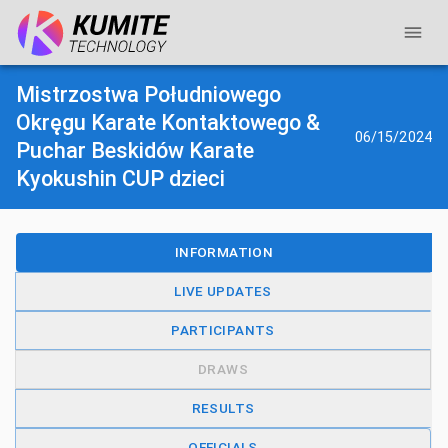
Mistrzostwa Południowego
Okręgu Karate Kontaktowego &
06/15/2024
Puchar Beskidów Karate
Kyokushin CUP dzieci
INFORMATION
LIVE UPDATES
PARTICIPANTS
DRAWS
RESULTS
OFFICIALS