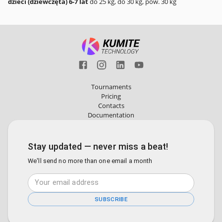
dzieci (dziewczęta) 6-7 lat
do 25 kg, do 30 kg, pow. 30 kg
Tournaments
Pricing
Contacts
Documentation
Stay updated — never miss a beat!
We'll send no more than one email a month
SUBSCRIBE