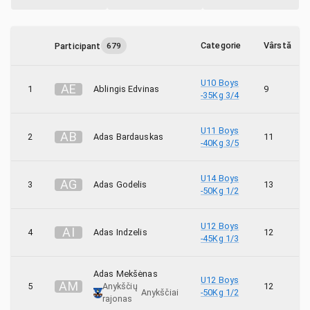
6
Karate kariai
1
Kensei
Categorie
Vârstă
Participant
679
6
Kumite Jonava
U10 Boys
A
E
1
Ablingis Edvinas
9
-35Kg 3/4
1
Kumite Jurbarkas
U11 Boys
A
B
2
Adas Bardauskas
11
11
Mohikanas
-40Kg 3/5
37
Okinava
U14 Boys
A
G
3
Adas Godelis
13
-50Kg 1/2
1
Osu
U12 Boys
A
I
4
Adas Indzelis
12
3
Rifas
-45Kg 1/3
21
Sakura
Adas Mekšėnas
U12 Boys
A
M
5
Anykščių
12
Anykščiai
-50Kg 1/2
22
Saulės ženklas
rajonas