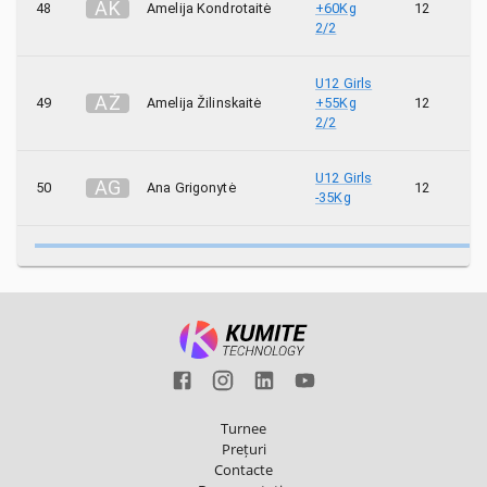
A
K
48
Amelija Kondrotaitė
+60Kg
12
2/2
U12 Girls
A
Ž
49
Amelija Žilinskaitė
+55Kg
12
2/2
U12 Girls
A
G
50
Ana Grigonytė
12
-35Kg
Turnee
Prețuri
Contacte