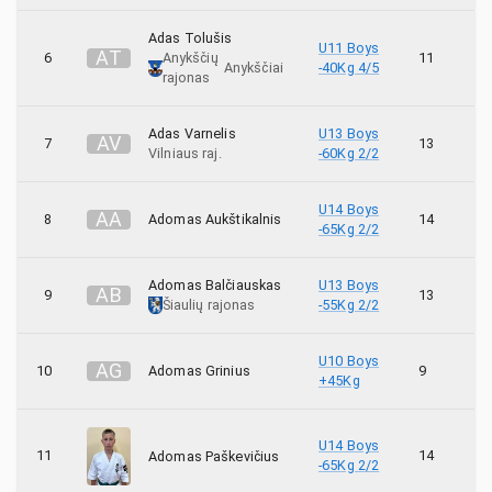
1
Scorpion
Adas Tolušis
U11 Boys
A
T
6
Anykščių
11
Anykščiai
-40Kg 4/5
rajonas
6
Seipai
11
Senshi
Adas Varnelis
U13 Boys
A
V
7
13
Vilniaus raj.
-60Kg 2/2
39
Shin
U14 Boys
A
A
8
Adomas Aukštikalnis
14
-65Kg 2/2
213
Shodan
22
Shori
Adomas Balčiauskas
U13 Boys
A
B
9
13
Šiaulių rajonas
-55Kg 2/2
6
Sostinės karatė mokykla
U10 Boys
A
G
10
Adomas Grinius
9
+45Kg
1
Spartanika
18
Stoikas
U14 Boys
11
14
Adomas Paškevičius
-65Kg 2/2
10
Takas