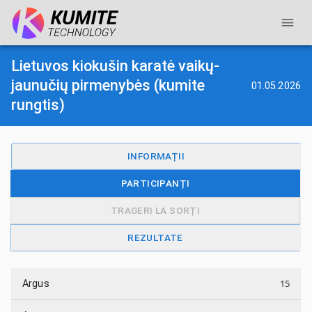
Lietuvos kiokušin karatė vaikų-
jaunučių pirmenybės (kumite
01.05.2026
rungtis)
INFORMAȚII
PARTICIPANȚI
TRAGERI LA SORȚI
REZULTATE
15
Argus