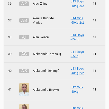
U13 Boys
A
Ž
36
Ajus Žilius
13
-40Kg 2/2
Akmilė Budrytė
U14 Girls
A
B
37
13
Vilnius
-60Kg 2/2
U13 Boys
A
I
38
Alan Ivončik
13
-65Kg
U11 Boys
A
G
39
Aleksandr Goranskij
11
-55Kg
U13 Boys
A
S
40
Aleksandr Schimpf
13
-40Kg 2/2
U12 Girls
41
11
Aleksandra Brovko
-50Kg
U10 Girls