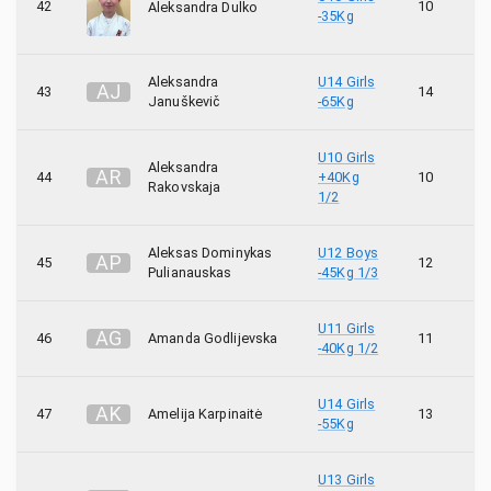
42
10
Aleksandra Dulko
-35Kg
Aleksandra
U14 Girls
A
J
43
14
Januškevič
-65Kg
U10 Girls
Aleksandra
A
R
44
+40Kg
10
Rakovskaja
1/2
Aleksas Dominykas
U12 Boys
A
P
45
12
Pulianauskas
-45Kg 1/3
U11 Girls
A
G
46
Amanda Godlijevska
11
-40Kg 1/2
U14 Girls
A
K
47
Amelija Karpinaitė
13
-55Kg
U13 Girls