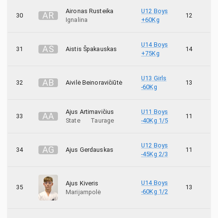
Aironas Rusteika
U12 Boys
A
R
30
12
Ignalina
+60Kg
U14 Boys
A
Š
31
Aistis Špakauskas
14
+75Kg
U13 Girls
A
B
32
Aivilė Beinoravičiūtė
13
-60Kg
Ajus Artimavičius
U11 Boys
A
A
33
11
State
Taurage
-40Kg 1/5
U12 Boys
A
G
34
Ajus Gerdauskas
11
-45Kg 2/3
U14 Boys
Ajus Kiveris
35
13
-60Kg 1/2
Marijampolė