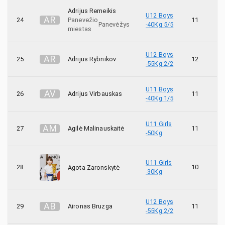
Adrijus Remeikis
U12 Boys
A
R
24
Panevežio
11
Panevėžys
-40Kg 5/5
miestas
U12 Boys
A
R
25
Adrijus Rybnikov
12
-55Kg 2/2
U11 Boys
A
V
26
Adrijus Virbauskas
11
-40Kg 1/5
U11 Girls
A
M
27
Agilė Malinauskaitė
11
-50Kg
U11 Girls
28
10
Agota Zaronskytė
-30Kg
U12 Boys
A
B
29
Aironas Bruzga
11
-55Kg 2/2