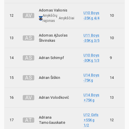
Adomas Valionis
1
Tatsu
U10 Boys
A
V
12
Anykščių
10
Anykščiai
-35Kg 4/4
rajonas
17
Taurus
Adomas Ąžuolas
U11 Boys
A
Š
13
10
4
Tensho
Šlivinskas
-35Kg 3/5
1
Tetsujin
U10 Boys
A
S
14
Adrian Schimpf
9
-30Kg 1/3
15
Tori
U14 Boys
A
Š
15
Adrian Šiškin
14
7
Tornadas
-75Kg
40
Toshi
U14 Boys
A
V
16
Adrian Volodkovič
13
+75Kg
6
Yoko
U12 Girls
Adriana
A
T
17
+55Kg
12
Tamošauskaitė
1/2