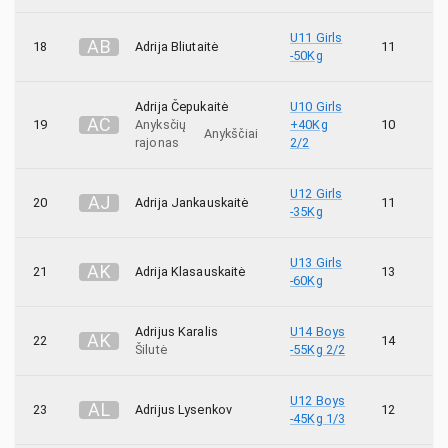
U11 Girls
A
B
18
Adrija Bliutaitė
11
-50Kg
Adrija Čepukaitė
U10 Girls
A
Č
19
Anyksčių
+40Kg
10
Anykščiai
rajonas
2/2
U12 Girls
A
J
20
Adrija Jankauskaitė
11
-35Kg
U13 Girls
A
K
21
Adrija Klasauskaitė
13
-60Kg
Adrijus Karalis
U14 Boys
A
K
22
14
Šilutė
-55Kg 2/2
U12 Boys
A
L
23
Adrijus Lysenkov
12
-45Kg 1/3