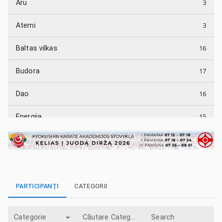
3
Aru
3
Atemi
16
Baltas vilkas
17
Budora
16
Dao
15
Energija
10
Energijos smūgis
13
Fudoshin
42
Ippon
PARTICIPANȚI
CATEGORII
2
Kaminaris
Categorie
Căutare Categorie
Search