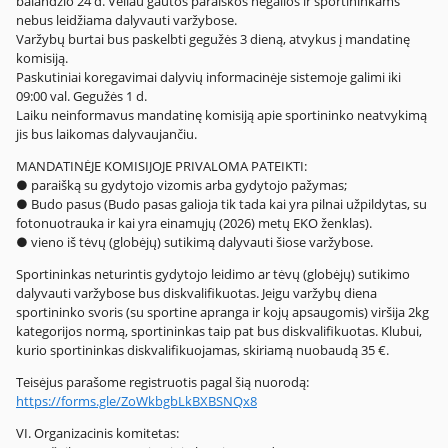
balandžio 24 d. Vėliau gautos paraiškos negalios ir sportininkams
nebus leidžiama dalyvauti varžybose.
Varžybų burtai bus paskelbti gegužės 3 dieną, atvykus į mandatinę
komisiją.
Paskutiniai koregavimai dalyvių informacinėje sistemoje galimi iki
09:00 val. Gegužės 1 d.
Laiku neinformavus mandatinę komisiją apie sportininko neatvykimą
jis bus laikomas dalyvaujančiu.
MANDATINĖJE KOMISIJOJE PRIVALOMA PATEIKTI:
● paraišką su gydytojo vizomis arba gydytojo pažymas;
● Budo pasus (Budo pasas galioja tik tada kai yra pilnai užpildytas, su
fotonuotrauka ir kai yra einamųjų (2026) metų EKO ženklas).
● vieno iš tėvų (globėjų) sutikimą dalyvauti šiose varžybose.
Sportininkas neturintis gydytojo leidimo ar tėvų (globėjų) sutikimo
dalyvauti varžybose bus diskvalifikuotas. Jeigu varžybų diena
sportininko svoris (su sportine apranga ir kojų apsaugomis) viršija 2kg
kategorijos normą, sportininkas taip pat bus diskvalifikuotas. Klubui,
kurio sportininkas diskvalifikuojamas, skiriamą nuobaudą 35 €.
Teisėjus parašome registruotis pagal šią nuorodą:
https://forms.gle/ZoWkbgbLkBXBSNQx8
VI. Organizacinis komitetas: