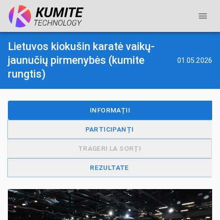
Lietuvos kiokušin karatė vaikų-
jaunučių pirmenybės (kumite
01.05.2026
rungtis)
INFORMAȚII
PARTICIPANȚI
TRAGERI LA SORȚI
REZULTATE