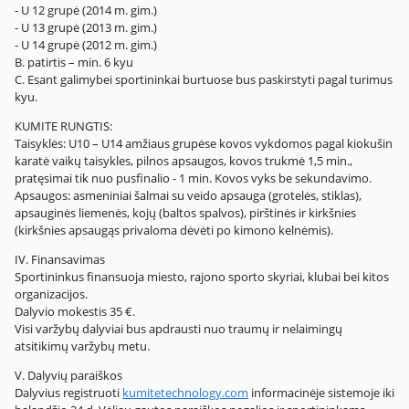
- U 12 grupė (2014 m. gim.)
- U 13 grupė (2013 m. gim.)
- U 14 grupė (2012 m. gim.)
B. patirtis – min. 6 kyu
C. Esant galimybei sportininkai burtuose bus paskirstyti pagal turimus
kyu.
KUMITE RUNGTIS:
Taisyklės: U10 – U14 amžiaus grupėse kovos vykdomos pagal kiokušin
karatė vaikų taisykles, pilnos apsaugos, kovos trukmė 1,5 min.,
pratęsimai tik nuo pusfinalio - 1 min. Kovos vyks be sekundavimo.
Apsaugos: asmeniniai šalmai su veido apsauga (grotelės, stiklas),
apsauginės liemenės, kojų (baltos spalvos), pirštinės ir kirkšnies
(kirkšnies apsaugąs privaloma dėvėti po kimono kelnėmis).
IV. Finansavimas
Sportininkus finansuoja miesto, rajono sporto skyriai, klubai bei kitos
organizacijos.
Dalyvio mokestis 35 €.
Visi varžybų dalyviai bus apdrausti nuo traumų ir nelaimingų
atsitikimų varžybų metu.
V. Dalyvių paraiškos
Dalyvius registruoti
kumitetechnology.com
informacinėje sistemoje iki