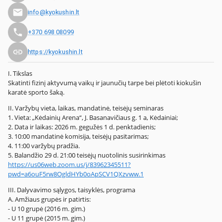
info@kyokushin.lt
+370 698 08099
https://kyokushin.lt
I. Tikslas
Skatinti fizinį aktyvumą vaikų ir jaunučių tarpe bei plėtoti kiokušin
karatė sporto šaką.
II. Varžybų vieta, laikas, mandatinė, teisėjų seminaras
1. Vieta: „Kėdainių Arena“, J. Basanavičiaus g. 1 a, Kėdainiai;
2. Data ir laikas: 2026 m. gegužės 1 d. penktadienis;
3. 10:00 mandatinė komisija, teisėjų pasitarimas;
4. 11:00 varžybų pradžia.
5. Balandžio 29 d. 21:00 teisėjų nuotolinis susirinkimas
https://us06web.zoom.us/j/83962345511?
pwd=a6ouF5rw8OgldHYb0oApSCV1QXzvww.1
III. Dalyvavimo sąlygos, taisyklės, programa
A. Amžiaus grupės ir patirtis:
- U 10 grupė (2016 m. gim.)
- U 11 grupė (2015 m. gim.)