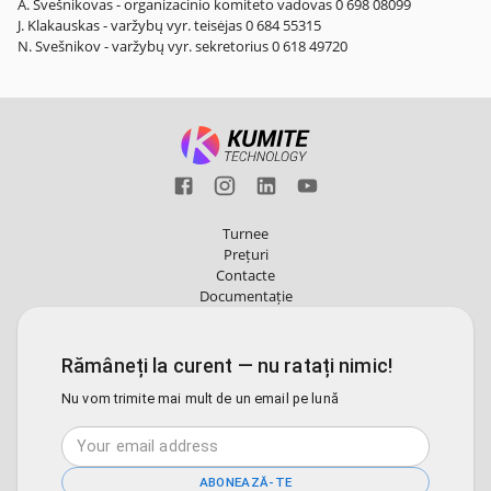
A. Svešnikovas - organizacinio komiteto vadovas 0 698 08099
J. Klakauskas - varžybų vyr. teisėjas 0 684 55315
N. Svešnikov - varžybų vyr. sekretorius 0 618 49720
Turnee
Prețuri
Contacte
Documentație
Rămâneți la curent — nu ratați nimic!
Nu vom trimite mai mult de un email pe lună
ABONEAZĂ-TE