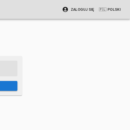
ZALOGUJ SIĘ
🇵🇱
POLSKI