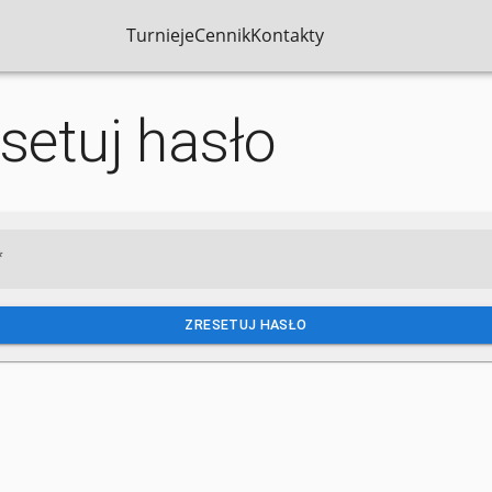
Turnieje
Cennik
Kontakty
setuj hasło
*
ZRESETUJ HASŁO