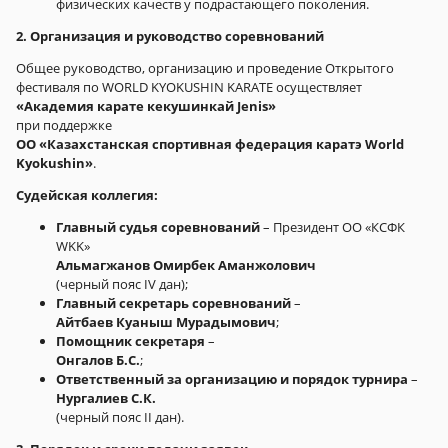
физических качеств у подрастающего поколения.
2. Организация и руководство соревнований
Общее руководство, организацию и проведение Открытого
фестиваля по WORLD KYOKUSHIN KARATE осуществляет
«Академия карате кекушинкай Jenis»
при поддержке
ОО «Казахстанская спортивная федерация каратэ World
Kyokushin»
.
Судейская коллегия:
Главный судья соревнований
– Президент ОО «КСФК
WKK»
Альмагжанов Омирбек Аманжолович
(черный пояс IV дан);
Главный секретарь соревнований
–
Айтбаев Куаныш Мурадымович
;
Помощник секретаря
–
Онгалов Б.С.
;
Ответственный за организацию и порядок турнира
–
Нургалиев С.К.
(черный пояс II дан).