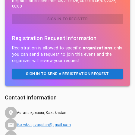
Registration is open from
05/21/2026, 00:00
to
06/07/2026,
00:00
SIGN IN TO REGISTER
Registration Request Information
Registration is allowed to specific
organizations
only,
you can send a request to join this event and the
organizer will review your request.
SIGN IN TO SEND A REGISTRATION REQUEST
Contact Information
Астана қаласы, Kazakhstan
iko.wkk.qazaqstan@gmail.com