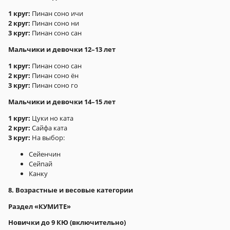
1 круг:
Пинан соно ичи
2 круг:
Пинан соно ни
3 круг:
Пинан соно сан
Мальчики и девочки 12–13 лет
1 круг:
Пинан соно сан
2 круг:
Пинан соно ён
3 круг:
Пинан соно го
Мальчики и девочки 14–15 лет
1 круг:
Цуки но ката
2 круг:
Сайфа ката
3 круг:
На выбор:
Сейенчин
Сейпай
Канку
8. Возрастные и весовые категории
Раздел «КУМИТЕ»
Новички до 9 КЮ (включительно)