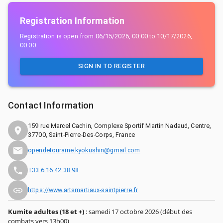
Registration Information
Registration is open from
06/15/2026, 00:00
to
10/17/2026,
00:00
SIGN IN TO REGISTER
Contact Information
159 rue Marcel Cachin, Complexe Sportif Martin Nadaud, Centre,
37700, Saint-Pierre-Des-Corps, France
opendetouraine.kyokushin@gmail.com
+33 6 16 42 38 98
https://www.artsmartiaux-saintpierre.fr
Kumite adultes (18 et +)
: samedi 17 octobre 2026 (début des
combats vers 13h00)