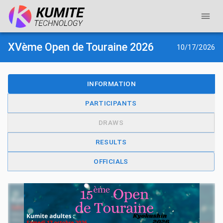
XVème Open de Touraine 2026
10/17/2026
INFORMATION
PARTICIPANTS
DRAWS
RESULTS
OFFICIALS