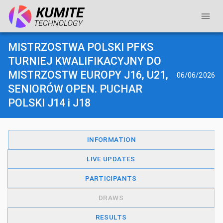
MISTRZOSTWA POLSKI PFKS
TURNIEJ KWALIFIKACYJNY DO
MISTRZOSTW EUROPY J16, U21,
06/06/2026
SENIORÓW OPEN. PUCHAR
POLSKI J14 i J18
INFORMATION
LIVE UPDATES
PARTICIPANTS
DRAWS
RESULTS