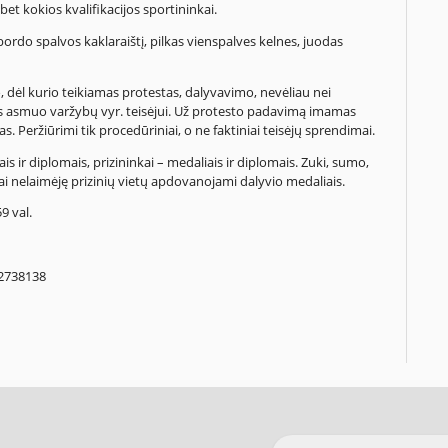
et kokios kvalifikacijos sportininkai.
bordo spalvos kaklaraištį, pilkas vienspalves kelnes, juodas
 dėl kurio teikiamas protestas, dalyvavimo, nevėliau nei
dos asmuo varžybų vyr. teisėjui. Už protesto padavimą imamas
 Peržiūrimi tik procedūriniai, o ne faktiniai teisėjų sprendimai.
ir diplomais, prizininkai – medaliais ir diplomais. Zuki, sumo,
ai nelaimėję prizinių vietų apdovanojami dalyvio medaliais.
9 val.
62738138