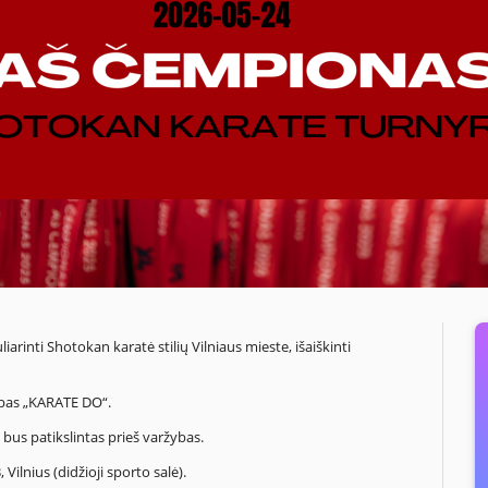
iarinti Shotokan karatė stilių Vilniaus mieste, išaiškinti
ubas „KARATE DO“.
 bus patikslintas prieš varžybas.
Vilnius (didžioji sporto salė).