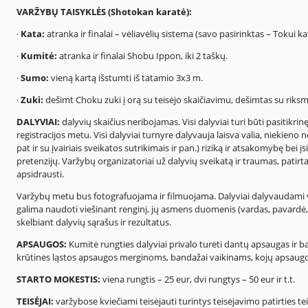
VARŽYBŲ TAISYKLĖS (Shotokan karatė):
·
Kata:
atranka ir finalai – vėliavėlių sistema (savo pasirinktas – Tokui ka
·
Kumitė:
atranka ir finalai Shobu Ippon, iki 2 taškų.
·
Sumo:
vieną kartą išstumti iš tatamio 3x3 m.
·
Zuki:
dešimt Choku zuki į orą su teisėjo skaičiavimu, dešimtas su riksm
DALYVIAI:
dalyvių skaičius neribojamas. Visi dalyviai turi būti pasitikri
registracijos metu. Visi dalyviai turnyre dalyvauja laisva valia, niekieno 
pat ir su įvairiais sveikatos sutrikimais ir pan.) riziką ir atsakomybę bei 
pretenzijų. Varžybų organizatoriai už dalyvių sveikatą ir traumas, pat
apsidrausti.
Varžybų metu bus fotografuojama ir filmuojama. Dalyviai dalyvaudami 
galima naudoti viešinant renginį, jų asmens duomenis (vardas, pavardė,
skelbiant dalyvių sąrašus ir rezultatus.
APSAUGOS:
Kumitė rungties dalyviai privalo turėti dantų apsaugas ir 
krūtinės ląstos apsaugos merginoms, bandažai vaikinams, kojų apsaugo
STARTO MOKESTIS:
viena rungtis – 25 eur, dvi rungtys – 50 eur ir t.t.
TEISĖJAI:
varžybose kviečiami teisėjauti turintys teisėjavimo patirties te