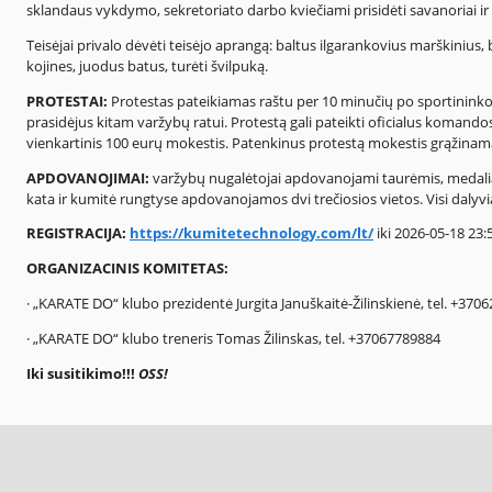
sklandaus vykdymo, sekretoriato darbo kviečiami prisidėti savanoriai ir b
Teisėjai privalo dėvėti teisėjo aprangą: baltus ilgarankovius marškinius, 
kojines, juodus batus, turėti švilpuką.
PROTESTAI:
Protestas pateikiamas raštu per 10 minučių po sportininko,
prasidėjus kitam varžybų ratui. Protestą gali pateikti oficialus koman
vienkartinis 100 eurų mokestis. Patenkinus protestą mokestis grąžinamas.
APDOVANOJIMAI:
varžybų nugalėtojai apdovanojami taurėmis, medaliais 
kata ir kumitė rungtyse apdovanojamos dvi trečiosios vietos. Visi dalyvi
REGISTRACIJA:
https://kumitetechnology.com/lt/
iki 2026-05-18 23:5
ORGANIZACINIS KOMITETAS:
· „KARATE DO“ klubo prezidentė Jurgita Januškaitė-Žilinskienė, tel. +370
· „KARATE DO“ klubo treneris Tomas Žilinskas, tel. +37067789884
Iki susitikimo!!!
OSS!