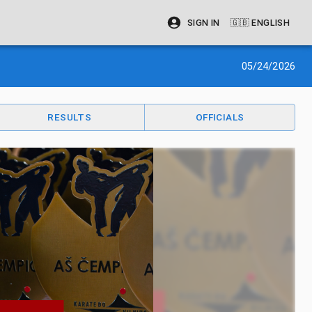
SIGN IN
🇬🇧
ENGLISH
05/24/2026
RESULTS
OFFICIALS