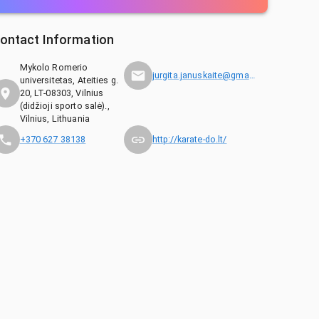
ontact Information
Mykolo Romerio
jurgita.januskaite@gmail.com
universitetas, Ateities g.
20, LT-08303, Vilnius
(didžioji sporto salė).,
Vilnius, Lithuania
+370 627 38138
http://karate-do.lt/