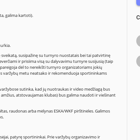
ta, galima kartoti).
C
u/kia.
nę sveikatą, susipažinę su turnyro nuostatais bei tai patvirtinę
neverčiami ir prisiima visą su dalyvavimu turnyre susijusią (taip
įsipareigoja dėl to nereikšti turnyro organizatoriams jokių
irtas varžybų metu neatsako ir rekomenduoja sportininkams
varžybose sutinka, kad jų nuotraukas ir video medžiagą bus
 amžius, atstovaujamas klubas) bus galima naudoti ir viešinant
baltas, raudonas arba mėlynas ESKA/WKF pirštinėles. Galimos
s.
isėjai, patyrę sportininkai. Prie varžybų organizavimo ir