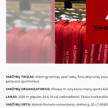
VARŽYBŲ TIKSLAS:
didinti gyventojų, ypač vaikų, fizinį aktyvumą, popul
geriausius sportininkus.
VARŽYBŲ ORGANIZATORIUS:
Vilniaus m. rytų kovos menų sporto kl
LAIKAS:
2026 m. gegužės 24 d. 10 val. (sekmadienis). Tikslus tvarkaraštis
VARŽYBŲ VIETA:
Mykolo Romerio universitetas, Ateities g. 20, LT-08303, 