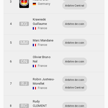
3
Germany
Arbitre Central
Krawiecki
K
G
4
Guillaume
Arbitre de coin
France
Marc Mandane
M
M
5
Arbitre de coin
France
Olivier Bruno
O
N
6
Nal
Arbitre de coin
France
Robin Justeau-
Arbitre de coin
R
J
7
Morellet
Arbitre Central
France
Rudy
R
C
8
CLEMENT
Arbitre de coin