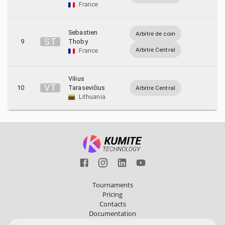
France
Sebastien
Arbitre de coin
S
T
9
Thoby
Arbitre Central
France
Vilius
V
T
10
Tarasevičius
Arbitre Central
Lithuania
Tournaments
Pricing
Contacts
Documentation