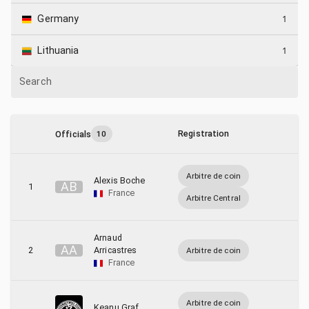
1
Germany
1
Lithuania
Search
Registration
Officials
10
Arbitre de coin
Alexis Boche
A
B
1
France
Arbitre Central
Arnaud
A
A
2
Arricastres
Arbitre de coin
France
Arbitre de coin
Keanu Graf