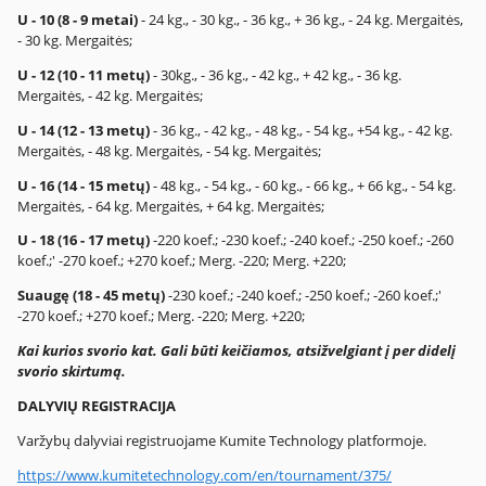
U - 10 (8 - 9 metai)
- 24 kg., - 30 kg., - 36 kg., + 36 kg., - 24 kg. Mergaitės,
- 30 kg. Mergaitės;
U - 12 (10 - 11 metų)
- 30kg., - 36 kg., - 42 kg., + 42 kg., - 36 kg.
Mergaitės, - 42 kg. Mergaitės;
U - 14 (12 - 13 metų)
- 36 kg., - 42 kg., - 48 kg., - 54 kg., +54 kg., - 42 kg.
Mergaitės, - 48 kg. Mergaitės, - 54 kg. Mergaitės;
U - 16 (14 - 15 metų)
- 48 kg., - 54 kg., - 60 kg., - 66 kg., + 66 kg., - 54 kg.
Mergaitės, - 64 kg. Mergaitės, + 64 kg. Mergaitės;
U - 18 (16 - 17 metų)
-220 koef.; -230 koef.; -240 koef.; -250 koef.; -260
koef.;' -270 koef.; +270 koef.; Merg. -220; Merg. +220;
Suaugę (18 - 45 metų)
-230 koef.; -240 koef.; -250 koef.; -260 koef.;'
-270 koef.; +270 koef.; Merg. -220; Merg. +220;
Kai kurios svorio kat. Gali būti keičiamos, atsižvelgiant į per didelį
svorio skirtumą.
DALYVIŲ REGISTRACIJA
Varžybų dalyviai registruojame Kumite Technology platformoje.
https://www.kumitetechnology.com/en/tournament/375/