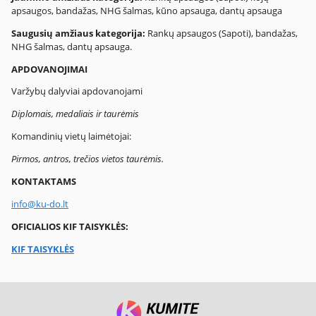
apsaugos, bandažas, NHG šalmas, kūno apsauga, dantų apsauga
Saugusių amžiaus kategorija:
Rankų apsaugos (Sapoti), bandažas,
NHG šalmas, dantų apsauga.
APDOVANOJIMAI
Varžybų dalyviai apdovanojami
Diplomais, medaliais ir taurėmis
Komandinių vietų laimėtojai:
Pirmos, antros, trečios vietos taurėmis.
KONTAKTAMS
info@ku-do.lt
OFICIALIOS KIF TAISYKLĖS:
KIF TAISYKLĖS