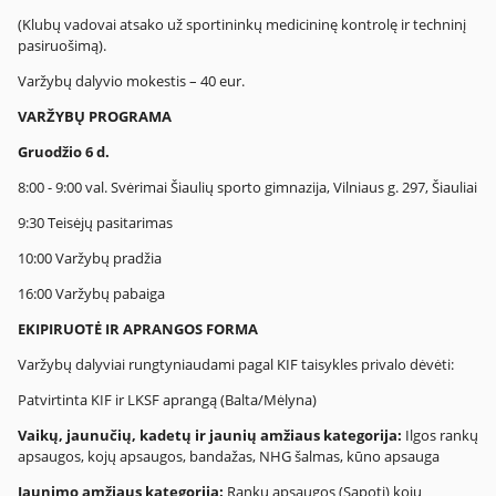
(Klubų vadovai atsako už sportininkų medicininę kontrolę ir techninį
pasiruošimą).
Varžybų dalyvio mokestis – 40 eur.
VARŽYBŲ PROGRAMA
Gruodžio 6 d.
8:00 - 9:00 val. Svėrimai Šiaulių sporto gimnazija, Vilniaus g. 297, Šiauliai
9:30 Teisėjų pasitarimas
10:00 Varžybų pradžia
16:00 Varžybų pabaiga
EKIPIRUOTĖ IR APRANGOS FORMA
Varžybų dalyviai rungtyniaudami pagal KIF taisykles privalo dėvėti:
Patvirtinta KIF ir LKSF aprangą (Balta/Mėlyna)
Vaikų, jaunučių, kadetų ir jaunių amžiaus kategorija:
Ilgos rankų
apsaugos, kojų apsaugos, bandažas, NHG šalmas, kūno apsauga
Jaunimo amžiaus kategorija:
Rankų apsaugos (Sapoti) kojų