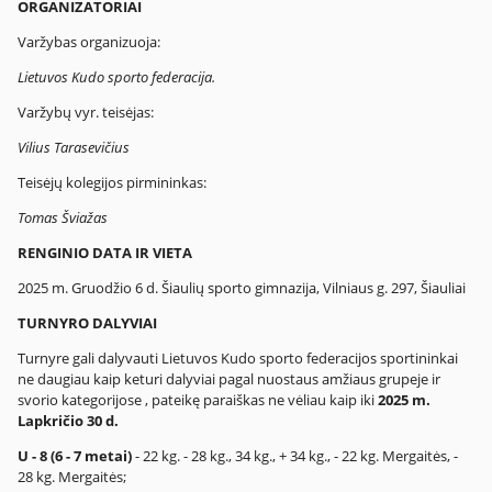
ORGANIZATORIAI
Varžybas organizuoja:
Lietuvos Kudo sporto federacija.
Varžybų vyr. teisėjas:
Vilius Tarasevičius
Teisėjų kolegijos pirmininkas:
Tomas Šviažas
RENGINIO DATA IR VIETA
2025 m. Gruodžio 6 d. Šiaulių sporto gimnazija, Vilniaus g. 297, Šiauliai
TURNYRO DALYVIAI
Turnyre gali dalyvauti Lietuvos Kudo sporto federacijos sportininkai
ne daugiau kaip keturi dalyviai pagal nuostaus amžiaus grupeje ir
svorio kategorijose , pateikę paraiškas ne vėliau kaip iki
2025 m.
Lapkričio 30 d.
U - 8 (6 - 7 metai)
- 22 kg. - 28 kg., 34 kg., + 34 kg., - 22 kg. Mergaitės, -
28 kg. Mergaitės;