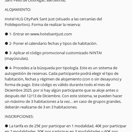
Sant Feliu de Llobregat, Barcelona).
ALOJAMIENTO:
Hotel HLG CityPark Sant Just (situado a las cercanías del
Polideportivo). Forma de realizar la reserva;
● 1- Entrar en www.hotelsantjust.com
● 2- Poner el calendario fechas y tipos de habitación.
● 3- Aplicar el código promocional customizado NINTAI
(mayúsculas).
● 4- Procedes a la búsqueda por tipología. Este es un sistema de
autogestión de reservas. Cada participante podrá elegir el tipo de
habitación, fechas y régimen de alojamiento (con o sin desayuno) y
forma de pago. Este código es válido durante todo el mes de
Diciembre 2025, por si hay algún participante que se aloje antes o
después del 12/13 de Diciembre. Con este sistema, se pueden hacer
un máximo de 3 habitaciones a la vez… en caso de grupos grandes,
deberán realizarse de 3 en 3 habitaciones.
INSCRIPCIONES:
● La tarifa es de 25€ por participar en 1 modalidad, 40€ por participar
en 2 modalidades, 50€ por participar en 3 modalidades y 60€ por