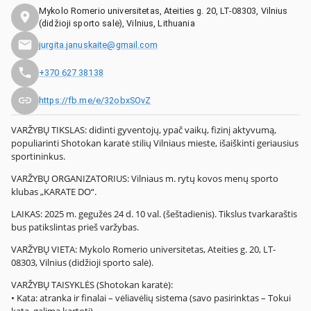
Mykolo Romerio universitetas, Ateities g. 20, LT-08303, Vilnius
(didžioji sporto salė), Vilnius, Lithuania
jurgita.januskaite@gmail.com
+370 627 38138
https://fb.me/e/32obxSOvZ
VARŽYBŲ TIKSLAS: didinti gyventojų, ypač vaikų, fizinį aktyvumą,
populiarinti Shotokan karatė stilių Vilniaus mieste, išaiškinti geriausius
sportininkus.
VARŽYBŲ ORGANIZATORIUS: Vilniaus m. rytų kovos menų sporto
klubas „KARATE DO“.
LAIKAS: 2025 m. gegužės 24 d. 10 val. (šeštadienis). Tikslus tvarkaraštis
bus patikslintas prieš varžybas.
VARŽYBŲ VIETA: Mykolo Romerio universitetas, Ateities g. 20, LT-
08303, Vilnius (didžioji sporto salė).
VARŽYBŲ TAISYKLĖS (Shotokan karatė):
• Kata: atranka ir finalai – vėliavėlių sistema (savo pasirinktas – Tokui