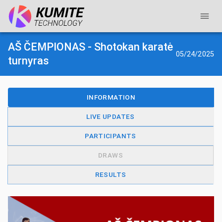
AŠ ČEMPIONAS - Shotokan karatė
05/24/2025
turnyras
INFORMATION
LIVE UPDATES
PARTICIPANTS
DRAWS
RESULTS