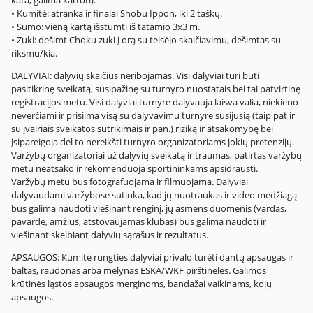
kata, galima kartoti).
• Kumitė: atranka ir finalai Shobu Ippon, iki 2 taškų.
• Sumo: vieną kartą išstumti iš tatamio 3x3 m.
• Zuki: dešimt Choku zuki į orą su teisėjo skaičiavimu, dešimtas su
riksmu/kia.
DALYVIAI: dalyvių skaičius neribojamas. Visi dalyviai turi būti
pasitikrinę sveikatą, susipažinę su turnyro nuostatais bei tai patvirtinę
registracijos metu. Visi dalyviai turnyre dalyvauja laisva valia, niekieno
neverčiami ir prisiima visą su dalyvavimu turnyre susijusią (taip pat ir
su įvairiais sveikatos sutrikimais ir pan.) riziką ir atsakomybę bei
įsipareigoja dėl to nereikšti turnyro organizatoriams jokių pretenzijų.
Varžybų organizatoriai už dalyvių sveikatą ir traumas, patirtas varžybų
metu neatsako ir rekomenduoja sportininkams apsidrausti.
Varžybų metu bus fotografuojama ir filmuojama. Dalyviai
dalyvaudami varžybose sutinka, kad jų nuotraukas ir video medžiagą
bus galima naudoti viešinant renginį, jų asmens duomenis (vardas,
pavardė, amžius, atstovaujamas klubas) bus galima naudoti ir
viešinant skelbiant dalyvių sąrašus ir rezultatus.
APSAUGOS: Kumitė rungties dalyviai privalo turėti dantų apsaugas ir
baltas, raudonas arba mėlynas ESKA/WKF pirštinėles. Galimos
krūtinės ląstos apsaugos merginoms, bandažai vaikinams, kojų
apsaugos.