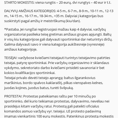
STARTO MOKESTIS: viena rungtis – 20 eurų, dvi rungtys – 40 eur ir t.t.
DALYVIŲ AMŽIAUS KATEGORIJOS: 4-5 m., 6-7 m., 8-9 m., 10-11 m., 12-13
m., 14-15 m., 16-17 m., 18-34 m., +35 m. Dalyviai į kategorijas bus
suskirstyti pagal amžių ir meistriškumą (kiu/dan).
*Pastaba. Jei rungčiai registruojasi mažiau kaip 4 dalyviai, varžybų
organizatoriai pasilieka teisę gretimas amžiaus grupes apjungti. Baltų
ir visų kiu kategorijose gali dalyvauti sportininkai dar neturintys diržų.
Galima dalyvauti savo ir viena kategorija aukštesnėje (vyresnėje)
amžiaus kategorijoje.
TEISĖJAI: varžybose kviečiami teisėjauti turintys teisėjavimo patirties
teisėjai, patyrę sportininkai. Prie varžybų organizavimo ir sklandaus
vykdymo, sekretoriato darbo kviečiami prisidėti savanoriai ir bet
kokios kvalifikacijos sportininkai.
Teisėjai privalo dėvėti teisėjo aprangą: baltus ilgarankovius
marškinius, bordo spalvos kaklaraištį, pilkas vienspalves kelnes,
juodas kojines, juodus batus, turėti švilpuką.
PROTESTAI: Protestas pateikiamas raštu per 10 minučių po
sportininko, dėl kurio teikiamas protestas, dalyvavimo, nevėliau nei
prasidėjus kitam varžybų ratui. Protestą gali pateikti oficialus
komandos asmuo varžybų vyr. teisėjui. Už protesto padavimą
imamas vienkartinis 100 eurų mokestis. Patenkinus protestą mokestis