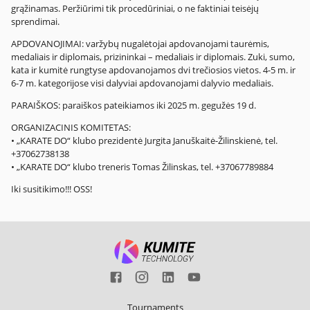
grąžinamas. Peržiūrimi tik procedūriniai, o ne faktiniai teisėjų
sprendimai.
APDOVANOJIMAI: varžybų nugalėtojai apdovanojami taurėmis,
medaliais ir diplomais, prizininkai – medaliais ir diplomais. Zuki, sumo,
kata ir kumitė rungtyse apdovanojamos dvi trečiosios vietos. 4-5 m. ir
6-7 m. kategorijose visi dalyviai apdovanojami dalyvio medaliais.
PARAIŠKOS: paraiškos pateikiamos iki 2025 m. gegužės 19 d.
ORGANIZACINIS KOMITETAS:
• „KARATE DO“ klubo prezidentė Jurgita Januškaitė-Žilinskienė, tel.
+37062738138
• „KARATE DO“ klubo treneris Tomas Žilinskas, tel. +37067789884
Iki susitikimo!!! OSS!
Tournaments