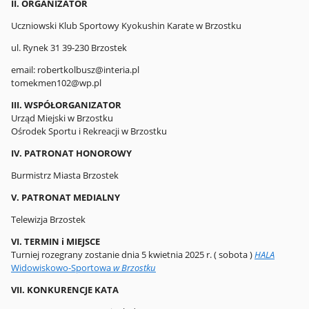
II. ORGANIZATOR
Uczniowski Klub Sportowy Kyokushin Karate w Brzostku
ul. Rynek 31 39-230 Brzostek
email: robertkolbusz@interia.pl
tomekmen102@wp.pl
III. WSPÓŁORGANIZATOR
Urząd Miejski w Brzostku
Ośrodek Sportu i Rekreacji w Brzostku
IV. PATRONAT HONOROWY
Burmistrz Miasta Brzostek
V. PATRONAT MEDIALNY
Telewizja Brzostek
VI. TERMIN i MIEJSCE
Turniej rozegrany zostanie dnia 5 kwietnia 2025 r. ( sobota )
HALA
Widowiskowo-Sportowa
w Brzostku
VII. KONKURENCJE KATA