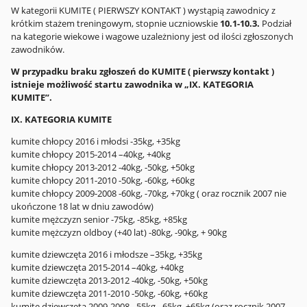
W kategorii KUMITE ( PIERWSZY KONTAKT ) wystąpią zawodnicy z
krótkim stażem treningowym, stopnie uczniowskie
10.1-10.3.
Podział
na kategorie wiekowe i wagowe uzależniony jest od ilości zgłoszonych
zawodników.
W przypadku braku zgłoszeń do KUMITE ( pierwszy kontakt )
istnieje możliwość startu zawodnika w „IX. KATEGORIA
KUMITE”.
IX. KATEGORIA KUMITE
kumite chłopcy 2016 i młodsi -35kg, +35kg
kumite chłopcy 2015-2014 –40kg, +40kg
kumite chłopcy 2013-2012 -40kg, -50kg, +50kg
kumite chłopcy 2011-2010 -50kg, -60kg, +60kg
kumite chłopcy 2009-2008 -60kg, -70kg, +70kg ( oraz rocznik 2007 nie
ukończone 18 lat w dniu zawodów)
kumite mężczyzn senior -75kg, -85kg, +85kg
kumite mężczyzn oldboy (+40 lat) -80kg, -90kg, + 90kg
kumite dziewczęta 2016 i młodsze –35kg, +35kg
kumite dziewczęta 2015-2014 –40kg, +40kg
kumite dziewczęta 2013-2012 -40kg, -50kg, +50kg
kumite dziewczęta 2011-2010 -50kg, -60kg, +60kg
kumite dziewczęta 2009-2008 –55kg, -65kg, +65kg (oraz rocznik 2007