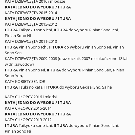
KATA DZIEWCZĘTA 2016 i młodsze
KATA JEDNO DO WYBORU / I TURA
KATA DZIEWCZĘTA 2015-2014
KATA JEDNO DO WYBORU / I TURA
KATA DZIEWCZĘTA 2013-2012
I TURA
Taikyoku sono ichi,
II TURA
do wyboru Pinian Sono Ichi,
Pinian Sono Ni
KATA DZIEWCZĘTA 2011-2010
I TURA
Pinian Sono Ichi,
II TURA
do wyboru Pinian Sono Ni, Pinian
Sono San,
KATA DZIEWCZĘTA 2009-2008 (oraz rocznik 2007 nie ukończone 18 lat
w dn. zawodów)
I TURA
Pinian Sono Ni,
II TURA
do wyboru Pinian Sono San, Pinian
Sono Yon,
KATA KOBIETY SENIOR
I TURA
Tsuki no kata,
II TURA
do wyboru Gekisai Sho, Saiha
KATA CHŁOPCY 2016 i młodsi
KATA JEDNO DO WYBORU / I TURA
KATA CHŁOPCY 2015-2014
KATA JEDNO DO WYBORU / I TURA
KATA CHŁOPCY 2013-2012
I TURA
Taikyoku sono ichi,
II TURA
do wyboru Pinian Sono Ichi,
Pinian Sono Ni