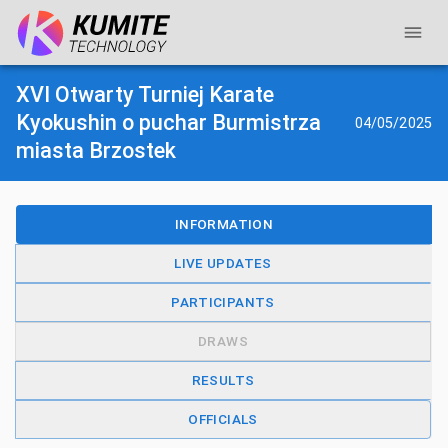
XVI Otwarty Turniej Karate
Kyokushin o puchar Burmistrza
04/05/2025
miasta Brzostek
INFORMATION
LIVE UPDATES
PARTICIPANTS
DRAWS
RESULTS
OFFICIALS