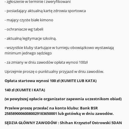
- zgłoszenie w terminie i zweryfikowani
- posiadający aktualną kartę zdrowia sportowca
- mający czyste białe kimono
- ochraniacze wg tabeli
- aktualną legitymacje szkolną.
- wszystkie kluby startujące w turnieju obowiązkowo wystawiają
minimum jednego sędziego
- za zmiany w dniu zawodów opłata wynosi 100zł
Uprzejmie proszę o punktualny przyjazd w dniu zawodów.
Opłata startowa wynosi 100 zł (KUMITE LUB KATA)
140 zł (KUMITE I KATA)
(w powyższej opłacie organizator zapewnia uczestnikom obiad)
Przelew proszę przesłać na konto klubu: Bank BSR
25858900060080029183650001 lub gotówką w dniu zawodów.
SĘDZIA GŁÓWNY ZAWODÓW : Shihan Krzysztof Ostrowski 5DAN