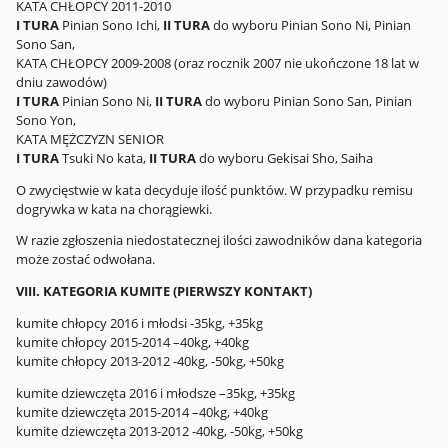
KATA CHŁOPCY 2011-2010
I TURA
Pinian Sono Ichi,
II TURA
do wyboru Pinian Sono Ni, Pinian
Sono San,
KATA CHŁOPCY 2009-2008 (oraz rocznik 2007 nie ukończone 18 lat w
dniu zawodów)
I TURA
Pinian Sono Ni,
II TURA
do wyboru Pinian Sono San, Pinian
Sono Yon,
KATA MĘŻCZYZN SENIOR
I TURA
Tsuki No kata,
II TURA
do wyboru Gekisai Sho, Saiha
O zwycięstwie w kata decyduje ilość punktów. W przypadku remisu
dogrywka w kata na chorągiewki.
W razie zgłoszenia niedostatecznej ilości zawodników dana kategoria
może zostać odwołana.
VIII. KATEGORIA KUMITE (PIERWSZY KONTAKT)
kumite chłopcy 2016 i młodsi -35kg, +35kg
kumite chłopcy 2015-2014 –40kg, +40kg
kumite chłopcy 2013-2012 -40kg, -50kg, +50kg
kumite dziewczęta 2016 i młodsze –35kg, +35kg
kumite dziewczęta 2015-2014 –40kg, +40kg
kumite dziewczęta 2013-2012 -40kg, -50kg, +50kg