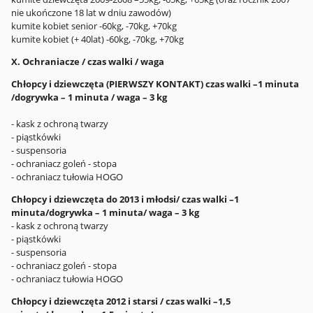
nie ukończone 18 lat w dniu zawodów)
kumite kobiet senior -60kg, -70kg, +70kg
kumite kobiet (+ 40lat) -60kg, -70kg, +70kg
X. Ochraniacze / czas walki / waga
Chłopcy i dziewczęta (PIERWSZY KONTAKT)
czas walki –1 minuta
/dogrywka – 1 minuta / waga – 3 kg
- kask z ochroną twarzy
- piąstkówki
- suspensoria
- ochraniacz goleń - stopa
- ochraniacz tułowia HOGO
Chłopcy i dziewczęta do 2013 i młodsi/ czas walki –1
minuta/dogrywka – 1 minuta/ waga – 3 kg
- kask z ochroną twarzy
- piąstkówki
- suspensoria
- ochraniacz goleń - stopa
- ochraniacz tułowia HOGO
Chłopcy i dziewczęta 2012 i starsi / czas walki –1,5