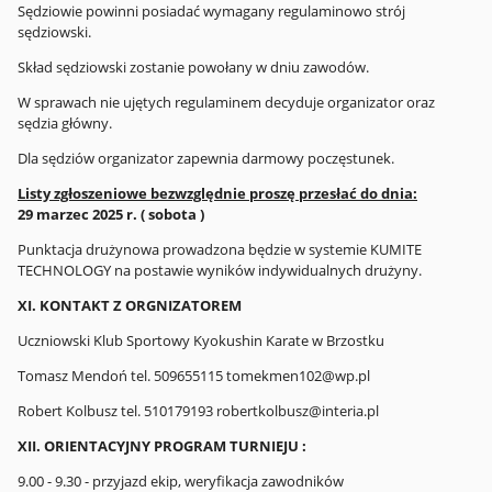
Sędziowie powinni posiadać wymagany regulaminowo strój
sędziowski.
Skład sędziowski zostanie powołany w dniu zawodów.
W sprawach nie ujętych regulaminem decyduje organizator oraz
sędzia główny.
Dla sędziów organizator zapewnia darmowy poczęstunek.
Listy zgłoszeniowe bezwzględnie proszę przesłać do dnia:
29 marzec 2025 r. ( sobota )
Punktacja drużynowa prowadzona będzie w systemie KUMITE
TECHNOLOGY na postawie wyników indywidualnych drużyny.
XI. KONTAKT Z ORGNIZATOREM
Uczniowski Klub Sportowy Kyokushin Karate w Brzostku
Tomasz Mendoń tel. 509655115 tomekmen102@wp.pl
Robert Kolbusz tel. 510179193 robertkolbusz@interia.pl
XII.
ORIENTACYJNY PROGRAM TURNIEJU :
9.00 - 9.30 - przyjazd ekip, weryfikacja zawodników