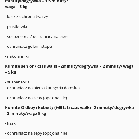
minuty/dogrywka – 1,5 minuty/
waga – 5 kg
- kask z ochroną twarzy
- piąstkówki
- suspensoria / ochraniacz na piersi
- ochraniacz goleń - stopa
- nakolanniki
Kumite senior / czas walki –2minuty/dogrywka – 2 minuty/ waga
– 5 kg
- suspensoria
- ochraniacz na piersi (kategoria damska)
- ochraniacz na zęby (opcjonalnie)
Kumite Oldboy i kobiety (+40 lat) czas walki - 2 minuty/ dogrywka
- 2 minuty/waga 5 kg
- kask
- ochraniacz na zęby (opcjonalnie)