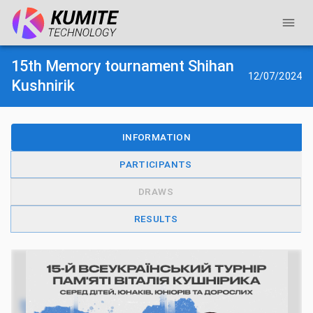
15th Memory tournament Shihan
12/07/2024
Kushnirik
INFORMATION
PARTICIPANTS
DRAWS
RESULTS