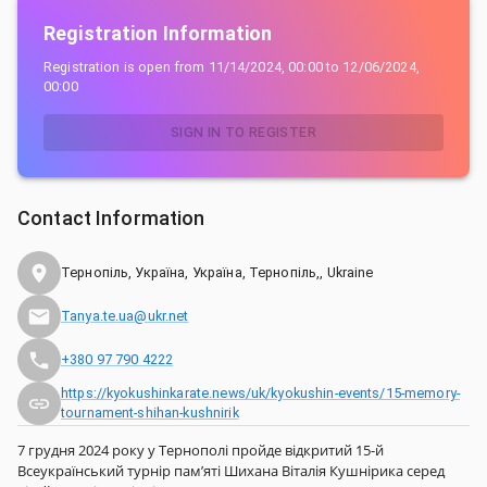
Registration Information
Registration is open from
11/14/2024, 00:00
to
12/06/2024,
00:00
SIGN IN TO REGISTER
Contact Information
Тернопіль, Україна, Україна, Тернопіль,, Ukraine
Tanya.te.ua@ukr.net
+380 97 790 4222
https://kyokushinkarate.news/uk/kyokushin-events/15-memory-
tournament-shihan-kushnirik
7 грудня 2024 року у Тернополі пройде відкритий 15-й
Всеукраїнський турнір пам’яті Шихана Віталія Кушнірика серед