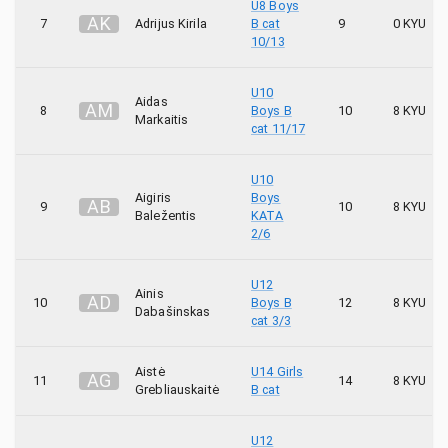
U8 Boys
A
K
7
Adrijus Kirila
B cat
9
0 KYU
10/13
U10
Aidas
A
M
8
Boys B
10
8 KYU
Markaitis
cat 11/17
U10
Aigiris
Boys
A
B
9
10
8 KYU
Baležentis
KATA
2/6
U12
Ainis
A
D
10
Boys B
12
8 KYU
Dabašinskas
cat 3/3
Aistė
U14 Girls
A
G
11
14
8 KYU
Grebliauskaitė
B cat
U12