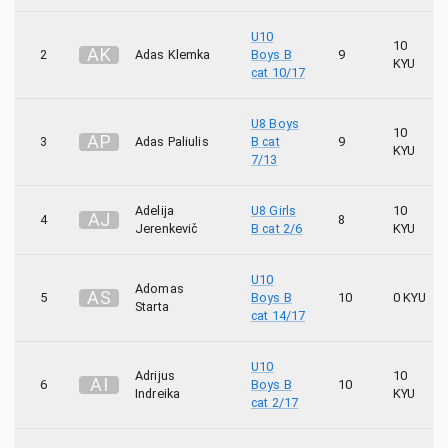
24
Viktoras Popovas
U10
10
A
K
2
Adas Klemka
Boys B
9
KYU
cat 10/17
U8 Boys
10
A
P
3
Adas Paliulis
B cat
9
KYU
7/13
Adelija
U8 Girls
10
A
J
4
8
Jerenkevič
B cat 2/6
KYU
U10
Adomas
A
S
5
Boys B
10
0 KYU
Starta
cat 14/17
U10
Adrijus
10
A
I
6
Boys B
10
Indreika
KYU
cat 2/17