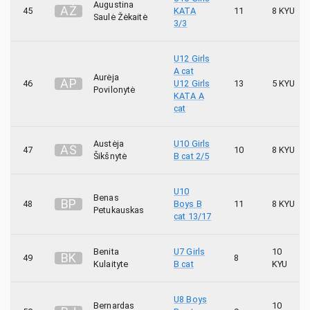
Augustina
A
Ž
45
KATA
11
8 KYU
Saulė Žėkaitė
3/3
U12 Girls
A cat
Aurėja
A
P
46
U12 Girls
13
5 KYU
Povilonytė
KATA A
cat
Austėja
U10 Girls
A
Š
47
10
8 KYU
Šikšnytė
B cat 2/5
U10
Benas
B
P
48
Boys B
11
8 KYU
Petukauskas
cat 13/17
Benita
U7 Girls
10
B
K
49
8
Kulaityte
B cat
KYU
U8 Boys
Bernardas
10