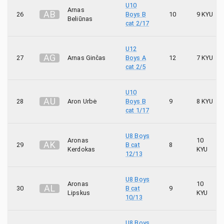
U10
Arnas
A
B
26
Boys B
10
9 KYU
Beliūnas
cat 2/17
U12
A
G
27
Arnas Ginčas
Boys A
12
7 KYU
cat 2/5
U10
A
U
28
Aron Urbė
Boys B
9
8 KYU
cat 1/17
U8 Boys
Aronas
10
A
K
29
B cat
8
Kerdokas
KYU
12/13
U8 Boys
Aronas
10
A
L
30
B cat
9
Lipskus
KYU
10/13
U8 Boys