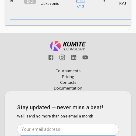
B
J
50
B cat
9
Jakavonis
KYU
7/13
Tournaments
Pricing
Contacts
Documentation
Stay updated — never miss a beat!
We'll send no more than one email a month