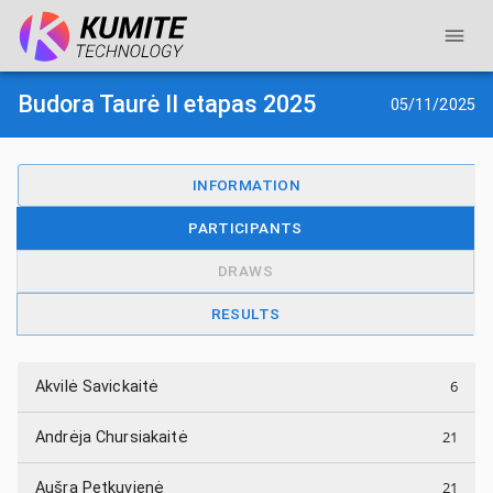
Budora Taurė II etapas 2025
05/11/2025
INFORMATION
PARTICIPANTS
DRAWS
RESULTS
6
Akvilė Savickaitė
21
Andrėja Chursiakaitė
21
Aušra Petkuvienė