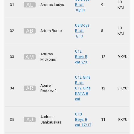
10
A
L
31
Aronas Lušys
B cat
9
KYU
10/13
U8 Boys
10
A
B
32
Artem Burdei
B cat
8
KYU
1/13
U12
Artūras
A
M
33
Boys B
12
9 KYU
Mickonis
cat 2/3
U12 Girls
B cat
Atėnė
A
R
34
U12 Girls
12
8 KYU
Rodzevič
KATA B
cat
U10
Audrius
A
J
35
Boys B
11
9 KYU
Jankauskas
cat 17/17