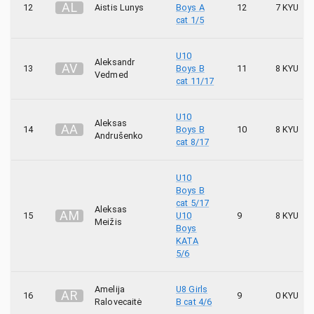
A
L
12
Aistis Lunys
Boys A
12
7 KYU
cat 1/5
U10
Aleksandr
A
V
13
Boys B
11
8 KYU
Vedmed
cat 11/17
U10
Aleksas
A
A
14
Boys B
10
8 KYU
Andrušenko
cat 8/17
U10
Boys B
cat 5/17
Aleksas
A
M
15
U10
9
8 KYU
Meižis
Boys
KATA
5/6
Amelija
U8 Girls
A
R
16
9
0 KYU
Ralovecaitė
B cat 4/6