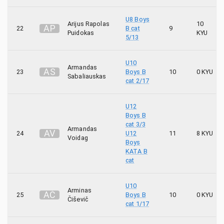
U8 Boys
Arijus Rapolas
10
A
P
22
B cat
9
Puidokas
KYU
5/13
U10
Armandas
A
S
23
Boys B
10
0 KYU
Sabaliauskas
cat 2/17
U12
Boys B
cat 3/3
Armandas
A
V
24
U12
11
8 KYU
Voidag
Boys
KATA B
cat
U10
Arminas
A
Č
25
Boys B
10
0 KYU
Čiševič
cat 1/17