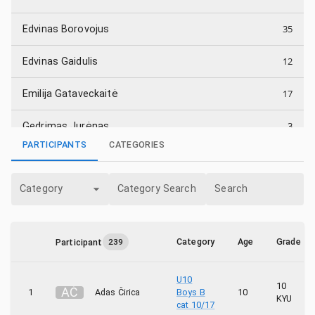
35
Edvinas Borovojus
12
Edvinas Gaidulis
17
Emilija Gataveckaitė
3
Gedrimas Jurėnas
PARTICIPANTS
CATEGORIES
27
Gytis Ramonas
Category
Category Search
Search
25
Julius Urbonas
13
Kotryna Risto
Category
Age
Grade
Participant
239
18
Marius Rimas
U10
10
15
Tomas Zakarauskas
A
Č
1
Adas Čirica
Boys B
10
KYU
cat 10/17