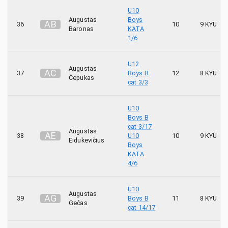
U10
Augustas
Boys
A
B
36
10
9 KYU
Baronas
KATA
1/6
U12
Augustas
A
Č
37
Boys B
12
8 KYU
Čepukas
cat 3/3
U10
Boys B
cat 3/17
Augustas
A
E
38
U10
10
9 KYU
Eidukevičius
Boys
KATA
4/6
U10
Augustas
A
G
39
Boys B
11
8 KYU
Gečas
cat 14/17