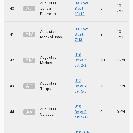
Augustas
U8 Boys
10
A
J
40
Junda
B cat
9
KYU
Bajerčius
13/13
U8 Boys
Augustas
10
A
M
41
B cat
9
Maskoliūnas
KYU
7/13
U10
Augustas
A
M
42
Boys A
10
7 KYU
Mickus
cat 2/2
U12
Augustas
A
T
43
Boys A
13
7 KYU
Timpa
cat 5/5
U10
Augustas
A
V
44
Boys B
9
0 KYU
Vaivada
cat 5/17
U10 Girls