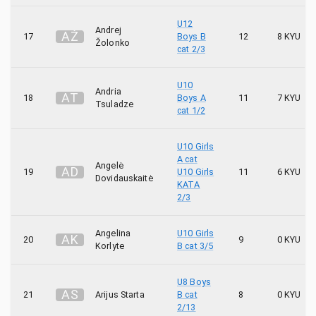
U12
Andrej
A
Ž
17
Boys B
12
8 KYU
Žolonko
cat 2/3
U10
Andria
A
T
18
Boys A
11
7 KYU
Tsuladze
cat 1/2
U10 Girls
A cat
Angelė
A
D
19
U10 Girls
11
6 KYU
Dovidauskaitė
KATA
2/3
Angelina
U10 Girls
A
K
20
9
0 KYU
Korlyte
B cat 3/5
U8 Boys
A
S
21
Arijus Starta
B cat
8
0 KYU
2/13