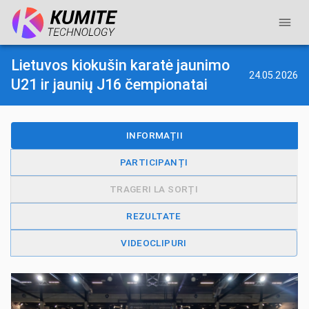
Lietuvos kiokušin karatė jaunimo
24.05.2026
U21 ir jaunių J16 čempionatai
INFORMAȚII
PARTICIPANȚI
TRAGERI LA SORȚI
REZULTATE
VIDEOCLIPURI