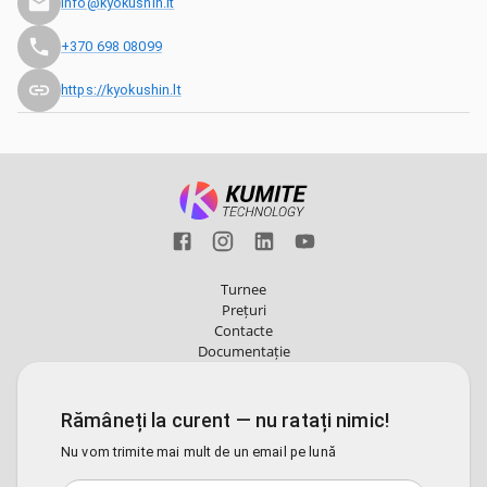
info@kyokushin.lt
+370 698 08099
https://kyokushin.lt
Turnee
Prețuri
Contacte
Documentație
Rămâneți la curent — nu ratați nimic!
Nu vom trimite mai mult de un email pe lună