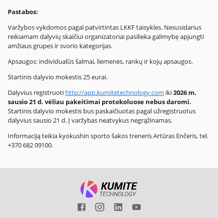
Pastabos:
Varžybos vykdomos pagal patvirtintas LKKF taisykles. Nesusidarius
reikiamam dalyvių skaičiui organizatoriai pasilieka galimybę apjungti
amžiaus grupes ir svorio kategorijas.
Apsaugos: individualūs šalmai, liemenės, rankų ir kojų apsaugos.
Startinis dalyvio mokestis 25 eurai.
Dalyvius registruoti
http://app.kumitetechnology.com
iki
2026 m.
sausio 21 d. vėliau pakeitimai protokoluose nebus daromi.
Startinis dalyvio mokestis bus paskaičiuotas pagal užregistruotus
dalyvius sausio 21 d. Į varžybas neatvykus negrąžinamas.
Informaciją teikia kyokushin sporto šakos treneris Artūras Enčeris, tel.
+370 682 09100.