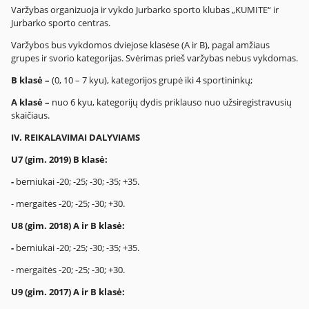
Varžybas organizuoja ir vykdo Jurbarko sporto klubas „KUMITE“ ir
Jurbarko sporto centras.
Varžybos bus vykdomos dviejose klasėse (A ir B), pagal amžiaus
grupes ir svorio kategorijas. Svėrimas prieš varžybas nebus vykdomas.
B klasė –
(0, 10 – 7 kyu), kategorijos grupė iki 4 sportininkų;
A klasė –
nuo 6 kyu, kategorijų dydis priklauso nuo užsiregistravusių
skaičiaus.
IV.
REIKALAVIMAI DALYVIAMS
U7 (gim. 2019) B klasė:
-
berniukai -20; -25; -30; -35; +35.
- mergaitės -20; -25; -30; +30.
U8 (gim. 2018) A ir B klasė:
-
berniukai -20; -25; -30; -35; +35.
- mergaitės -20; -25; -30; +30.
U9 (gim. 2017) A ir B klasė: