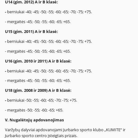
U14 (gim. 2012) A ir B klasė:
-
berniukai -40; -45; -50; -55; -60; -65; -70; -75; +75.
- mergaitės -45; -50; -55; -60; -65; +65.
U15 (gim. 2011) A ir B klasė:
-
berniukai -40; -45; -50; -55; -60; -65; -70; -75; +75.
- mergaitės -45; -50; -55; -60; -65; +65.
U16 (gim. 2010 ir 2011) A ir B klasė:
-
berniukai -40; -45; -50; -55; -60; -65; -70; -75; +75.
- mergaitės -45; -50; -55; -60; -65; +65.
U18 (gim. 2008 ir 2009) A ir B klasė:
-
berniukai -50; -55; -60; -65; -70; -75; +75.
- mergaitės -50; -55; -60; -65; +65.
V.
Nugalėtojų apdovanojimas
Varžybų dalyviai apdovanojami Jurbarko sporto klubo „KUMITE“ ir
Jurbarko sporto centro įsteigtais prizais.