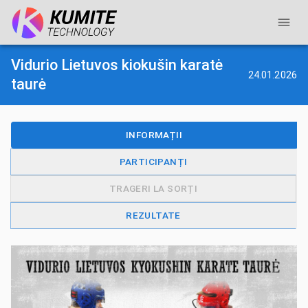
Vidurio Lietuvos kiokušin karatė
24.01.2026
taurė
INFORMAȚII
PARTICIPANȚI
TRAGERI LA SORȚI
REZULTATE