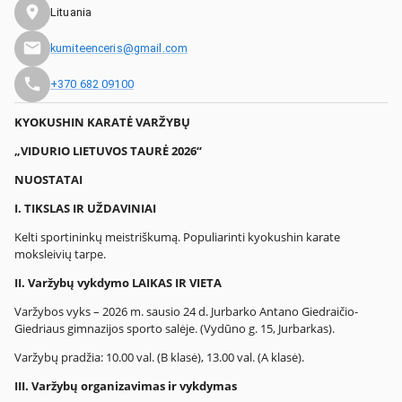
Lituania
kumiteenceris@gmail.com
+370 682 09100
KYOKUSHIN KARATĖ VARŽYBŲ
„VIDURIO LIETUVOS TAURĖ 2026“
NUOSTATAI
I.
TIKSLAS IR UŽDAVINIAI
Kelti sportininkų meistriškumą. Populiarinti kyokushin karate
moksleivių tarpe.
II.
Varžybų vykdymo LAIKAS IR VIETA
Varžybos vyks – 2026 m. sausio 24 d. Jurbarko Antano Giedraičio-
Giedriaus gimnazijos sporto salėje. (Vydūno g. 15, Jurbarkas).
Varžybų pradžia: 10.00 val. (B klasė), 13.00 val. (A klasė).
III.
Varžybų organizavimas ir vykdymas